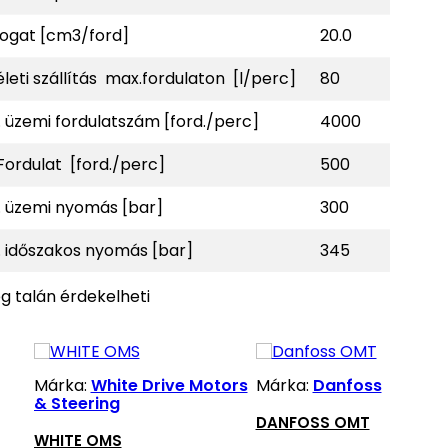
fogat [cm3/ford]
20.0
leti szállítás max.fordulaton [l/perc]
80
 üzemi fordulatszám [ford./perc]
4000
Fordulat [ford./perc]
500
. üzemi nyomás [bar]
300
 időszakos nyomás [bar]
345
g talán érdekelheti
Márka:
White Drive Motors
Márka:
Danfoss
& Steering
DANFOSS OMT
WHITE OMS