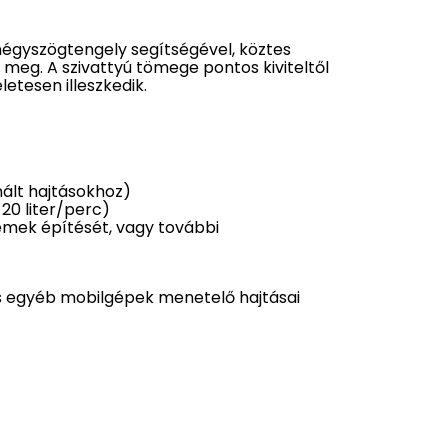
négyszögtengely segítségével, köztes
ó meg. A szivattyú tömege pontos kiviteltől
etesen illeszkedik.
nált hajtásokhoz)
20 liter/perc)
emek építését, vagy további
és egyéb mobilgépek menetelő hajtásai