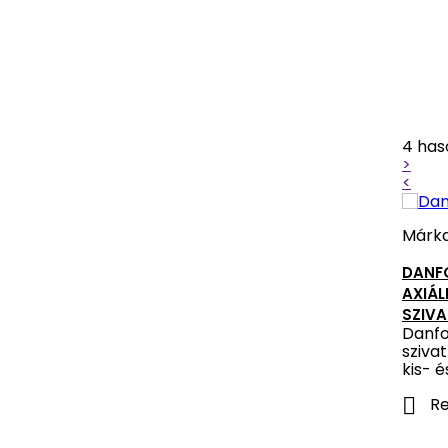
4 has
>
<
Márk
DANFO
AXIÁ
SZIV
Danfo
sziva
kis- 

Re