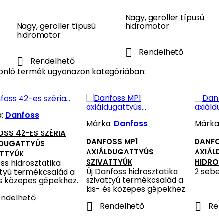
Nagy, geroller típusú
Nagy, geroller típusú
hidromotor
hidromotor

Rendelhető

Rendelhető
onló termék ugyanazon kategóriában:
a:
Danfoss
Márka:
Danfoss
Márka
SS 42-ES SZÉRIA
DANFOSS MP1
DANFO
LDUGATTYÚS
AXIÁLDUGATTYÚS
AXIÁL
ATTYÚK
SZIVATTYÚK
HIDR
ss hidrosztatika
Új Danfoss hidrosztatika
2 seb
ttyú termékcsalád a
szivattyú termékcsalád a
és közepes gépekhez.
kis- és közepes gépekhez.
ndelhető


Rendelhető
Re