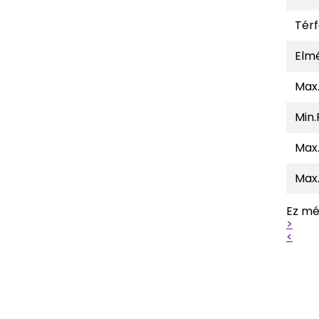
Tér
Elmé
Max.
Min.
Max
Max.
Ez mé
>
<