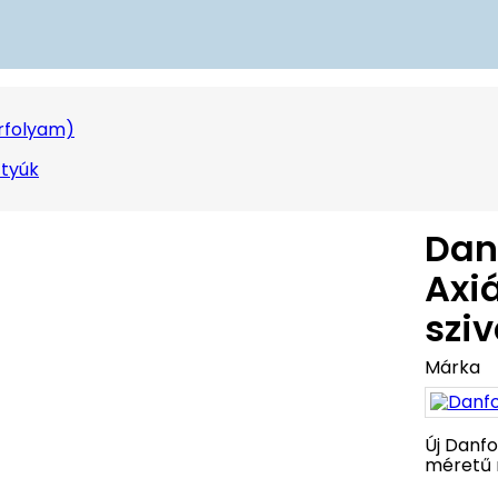
örfolyam)
ttyúk
Dan
Axi
szi
Márka
Új Danfo
méretű 