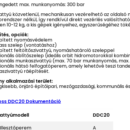
gedett max. munkanyomás: 300 bar
vattyú közvetlenül, mechanikusan vezérelhető az oldalsó 
orendszer nélkül, így rendkívül direkt vezérlés valósíthat
en 10-12 kg, a kis gépek igényeihez, egyszerűségéhez tökél
ítés, opciók:
pített nyomásvédelem
ass szelep (vontatáshoz)
pített feltöltőszivattyú, nyomáshatároló szeleppel
ionális öblítőszelep (ideális orbit hidromotorokkal kombi
ionális munkaszivattyú (max. 70 bar munkanyomás, max. 
ionális hátsó felfogatóperem, amely lehetővé teszi tand
szivattyú ráépítését.
y alkalmazási terület:
egkisebb, önjáró építőipari, mezőgazdasági, kommunális 
oss DDC20 Dokumentáció
vattyúmodell
DDC20
Illesztőperem
A