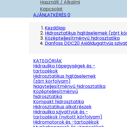
Használt / Alkalmi
Kapcsolat
AJÁNLATKÉRÉS
0
Kezdőlap
Hidrosztatikus hajtáselemek (zárt k
Középteljesítményű hidrosztatika
Danfoss DDC20 Axiáldugattyús sziva
KATEGÓRIÁK
Hidraulika tápegységek és -
tartozékok
Hidrosztatikus hajtáselemek
(zárt körfolyam)
Nagyteljesítményű hidrosztatika
Középteljesítményű
hidrosztatika
Kompakt hidrosztatika
Hidrosztatikus alkatrészek
Hidraulika szivattyúk és -
tartozékok (nyitott körfolyam)
Hidromotorok és -tartozékok