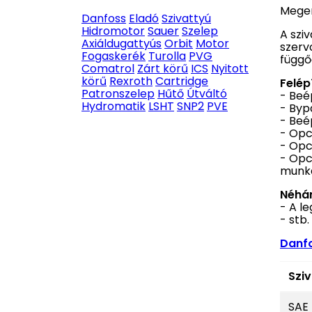
Megen
Danfoss
Eladó
Szivattyú
Hidromotor
Sauer
Szelep
A szi
Axiáldugattyús
Orbit
Motor
szerv
Fogaskerék
Turolla
PVG
függő
Comatrol
Zárt körű
ICS
Nyitott
körű
Rexroth
Cartridge
Felép
Patronszelep
Hűtő
Útváltó
- Beé
Hydromatik
LSHT
SNP2
PVE
- Byp
- Beé
- Opc
- Opc
- Opc
munka
Néhán
- A l
- stb.
Danf
Szi
SAE 