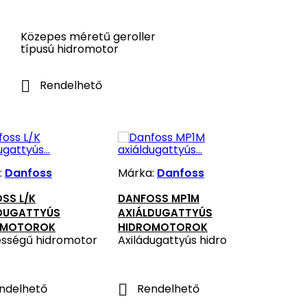
Közepes méretű geroller
típusú hidromotor

Rendelhető
:
Danfoss
Márka:
Danfoss
SS L/K
DANFOSS MP1M
DUGATTYÚS
AXIÁLDUGATTYÚS
OMOTOROK
HIDROMOTOROK
ességű hidromotor
Axiládugattyús hidromotor

ndelhető
Rendelhető