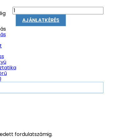
ég
AJÁNLATKÉRÉS
ás
ás
t
ss
tyú
ztatika
örű
0
dett fordulatszámig.