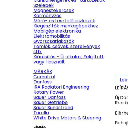
Munkahengerek és -tartozékok
Szelepek
Mágnestekercsek
Kormányzás
Mérő- és tesztelő eszközök
Kiegészítők munkagépekhez
Mobilgép elektronika
Elektromobilitás
Gyorscsatlakozók
Tömlők, csövek, szerelvények
stb.
Kiárúsítás - Új alkalmi, Felújított
vagy Használt
MÁRKÁK
Comatrol
Leí
Danfoss
IRA Radiatori Engineering
LEÍRÁ
Rotary Power
Sauer Danfoss
Új Da
Sauer Getriebe
Rendk
Sauer Sundstrand
Turolla
Elérh
White Drive Motors & Steering
Behaj
CÍMKÉK