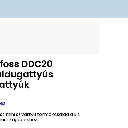
foss DDC20
áldugattyús
vattyúk
ss mini szivattyú termékcsalád a kis
munkagépekhez.