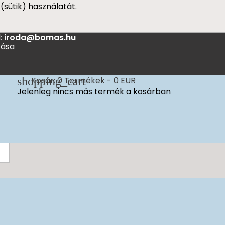
(sütik) használatát.
:
iroda@bomas.hu
zása
shopping_cart
Kosár:
0
Termékek - 0 EUR
Jelenleg nincs más termék a kosárban