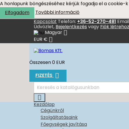
A honlapunk böngészéséhez kérjük fogadja el a cookie-k 
További információ
Elfogadom
Kapcsolat
Telefon:
+36-52-270-481
Email
Üdvözlet,
Bejelentkezés
vagy
Fiók létreho

Magyar

EUR €
Összesen
0 EUR

FIZETÉS

Kezdőlap
Cégünkről
Szolgáltatásaink
Főegységek javítása