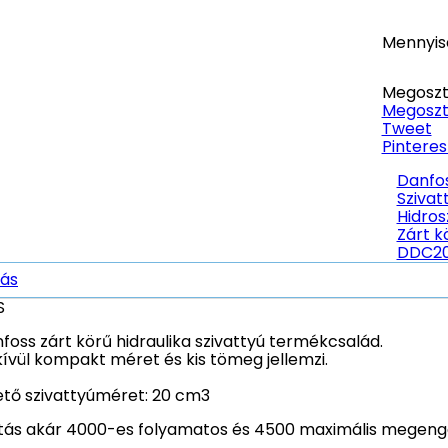
Mennyis
Megoszt
Megoszt
Tweet
Pinteres
Danfo
Szivat
Hidros
Zárt k
DDC2
rás
S
nfoss zárt körű hidraulika szivattyú termékcsalád.
ívül kompakt méret és kis tömeg jellemzi.
ető szivattyúméret: 20 cm3
tás akár 4000-es folyamatos és 4500 maximális megenge