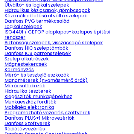
Útváltó- és logikai szelepek
Hidraulikus kézicsapok, gömbcsapok
Kézi működtetésű útváltó szelepek
Danfoss PVG termékcsalád
Logikai szelepek
ISO4401 / CETOP alaplapos-közlapos építési
rendszer
Biztonsági szelepek, visszacsapó szelepek
Danfoss HIC szeleptömbök
Danfoss ICS patronszelepek
Szelep alkatrészek
Mágnestekercsek
Kormányzás
Mérő- és tesztelő eszközök
Manométerek (nyomásmérő órák)
Mérőcsatlakozók
Hidraulika teszterek
Kiegészítők munkagépekhez
Munkaeszköz fordítók
Mobilgép elektronika
Programozható vezérlők, szoftverek
Danfoss PLUS+1 Mikrovezérlők
Danfoss Szoftverek
Rádiótávvezérlés