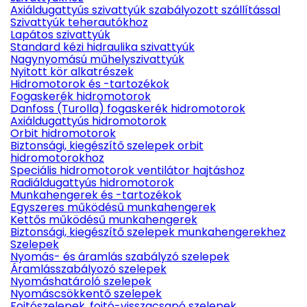
Axiáldugattyús szivattyúk szabályozott szállítással
Szivattyúk teherautókhoz
Lapátos szivattyúk
Standard kézi hidraulika szivattyúk
Nagynyomású műhelyszivattyúk
Nyitott kör alkatrészek
Hidromotorok és -tartozékok
Fogaskerék hidromotorok
Danfoss (Turolla) fogaskerék hidromotorok
Axiáldugattyús hidromotorok
Orbit hidromotorok
Biztonsági, kiegészítő szelepek orbit
hidromotorokhoz
Speciális hidromotorok ventilátor hajtáshoz
Radiáldugattyús hidromotorok
Munkahengerek és -tartozékok
Egyszeres működésű munkahengerek
Kettős működésű munkahengerek
Biztonsági, kiegészítő szelepek munkahengerekhez
Szelepek
Nyomás- és áramlás szabályzó szelepek
Áramlásszabályozó szelepek
Nyomáshatároló szelepek
Nyomáscsökkentő szelepek
Fojtószelepek, fojtó-visszacsapó szelepek