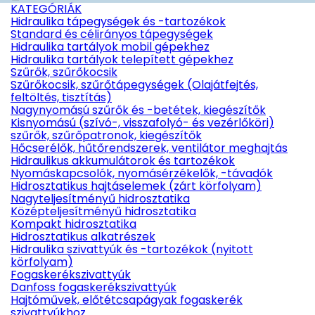
KATEGÓRIÁK
Hidraulika tápegységek és -tartozékok
Standard és célirányos tápegységek
Hidraulika tartályok mobil gépekhez
Hidraulika tartályok telepített gépekhez
Szűrők, szűrőkocsik
Szűrőkocsik, szűrőtápegységek (Olajátfejtés,
feltöltés, tisztítás)
Nagynyomású szűrők és -betétek, kiegészítők
Kisnyomású (szívó-, visszafolyó- és vezérlőköri)
szűrők, szűrőpatronok, kiegészítők
Hőcserélők, hűtőrendszerek, ventilátor meghajtás
Hidraulikus akkumulátorok és tartozékok
Nyomáskapcsolók, nyomásérzékelők, -távadók
Hidrosztatikus hajtáselemek (zárt körfolyam)
Nagyteljesítményű hidrosztatika
Középteljesítményű hidrosztatika
Kompakt hidrosztatika
Hidrosztatikus alkatrészek
Hidraulika szivattyúk és -tartozékok (nyitott
körfolyam)
Fogaskerékszivattyúk
Danfoss fogaskerékszivattyúk
Hajtóművek, előtétcsapágyak fogaskerék
szivattyúkhoz