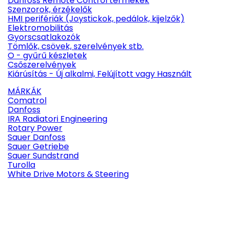
Danfoss Remote Control termékek
Szenzorok, érzékelők
HMI perifériák (Joystickok, pedálok, kijelzők)
Elektromobilitás
Gyorscsatlakozók
Tömlők, csövek, szerelvények stb.
O - gyűrű készletek
Csőszerelvények
Kiárúsítás - Új alkalmi, Felújított vagy Használt
MÁRKÁK
Comatrol
Danfoss
IRA Radiatori Engineering
Rotary Power
Sauer Danfoss
Sauer Getriebe
Sauer Sundstrand
Turolla
White Drive Motors & Steering