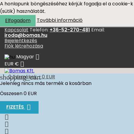
A honlapunk böngészéséhez kérjük fogadja el a cookie-k
(sütik) használatát.
További információ
Elfogadom
Kapcsolat
Telefon:
+36-52-270-481
Email:
iroda@bomas.hu
Bejelentkezés
Fiók létrehozása

Magyar

EUR €
shopping_cart
0
Termékek - 0 EUR
Jelenleg nincs más termék a kosárban
Összesen
0 EUR

FIZETÉS


