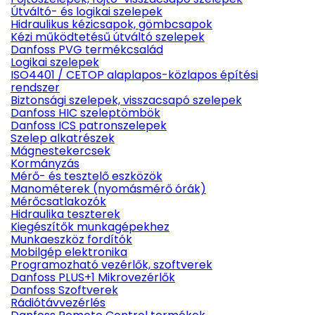
Útváltó- és logikai szelepek
Hidraulikus kézicsapok, gömbcsapok
Kézi működtetésű útváltó szelepek
Danfoss PVG termékcsalád
Logikai szelepek
ISO4401 / CETOP alaplapos-közlapos építési
rendszer
Biztonsági szelepek, visszacsapó szelepek
Danfoss HIC szeleptömbök
Danfoss ICS patronszelepek
Szelep alkatrészek
Mágnestekercsek
Kormányzás
Mérő- és tesztelő eszközök
Manométerek (nyomásmérő órák)
Mérőcsatlakozók
Hidraulika teszterek
Kiegészítők munkagépekhez
Munkaeszköz fordítók
Mobilgép elektronika
Programozható vezérlők, szoftverek
Danfoss PLUS+1 Mikrovezérlők
Danfoss Szoftverek
Rádiótávvezérlés