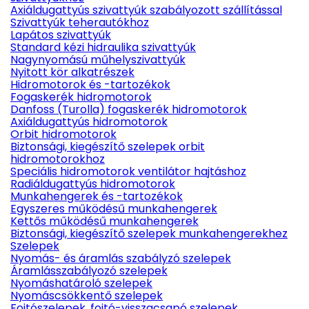
Axiáldugattyús szivattyúk szabályozott szállítással
Szivattyúk teherautókhoz
Lapátos szivattyúk
Standard kézi hidraulika szivattyúk
Nagynyomású műhelyszivattyúk
Nyitott kör alkatrészek
Hidromotorok és -tartozékok
Fogaskerék hidromotorok
Danfoss (Turolla) fogaskerék hidromotorok
Axiáldugattyús hidromotorok
Orbit hidromotorok
Biztonsági, kiegészítő szelepek orbit
hidromotorokhoz
Speciális hidromotorok ventilátor hajtáshoz
Radiáldugattyús hidromotorok
Munkahengerek és -tartozékok
Egyszeres működésű munkahengerek
Kettős működésű munkahengerek
Biztonsági, kiegészítő szelepek munkahengerekhez
Szelepek
Nyomás- és áramlás szabályzó szelepek
Áramlásszabályozó szelepek
Nyomáshatároló szelepek
Nyomáscsökkentő szelepek
Fojtószelepek, fojtó-visszacsapó szelepek