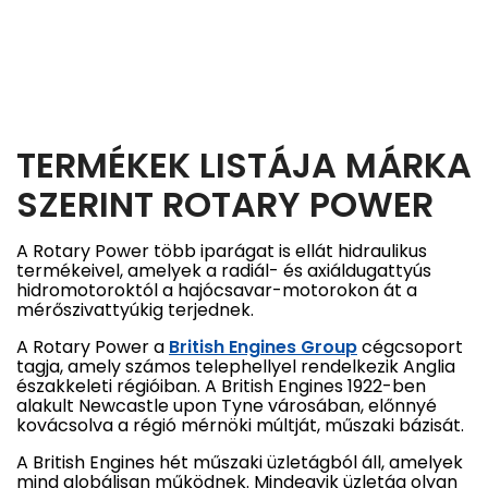
TERMÉKEK LISTÁJA MÁRKA
SZERINT ROTARY POWER
A Rotary Power több iparágat is ellát hidraulikus
termékeivel, amelyek a radiál- és axiáldugattyús
hidromotoroktól a hajócsavar-motorokon át a
mérőszivattyúkig terjednek.
A Rotary Power a
British Engines Group
cégcsoport
tagja, amely számos telephellyel rendelkezik Anglia
északkeleti régióiban. A British Engines 1922-ben
alakult Newcastle upon Tyne városában, előnnyé
kovácsolva a régió mérnöki múltját, műszaki bázisát.
A British Engines hét műszaki üzletágból áll, amelyek
mind globálisan működnek. Mindegyik üzletág olyan