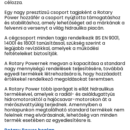
célozza.
Egy nagy presztizsű csoport tagjaként a Rotary
Power hozzáfér a csoport nyújtotta támogatáshoz
és stabilitáshoz, amely lehetőséget ad a márkának a
felvenni a versenyt a világ hidraulika piacán.
A cégcsoport minden tagja rendelkezik BS EN 9001,
14001 és 18001 tanúsítással, szükség szerint a
legújabb revíziókkal, amelyek a működési
feltételeiket biztosítják.
A Rotary Powernek megvan a kapacitása a standard
nagy mennyiségű rendelések teljesítésére, továbbá
egyedi termékek létrehozására is, hogy hozzáadott
értékekel rendelkező megoldásokat teremtsen.
A Rotary Power több iparágat is ellát hidraulikus
termékeivel, amelyek a radiál- és axiáldugattyús
hidromotoroktól a hajócsavar-motorokon át a
mérőszivattyúkig terjednek. Amennyiben a
honlapunkon megtalálható standard termékek nem
felelnek meg elvárásainak, lehetőség van minden
termék esetében az egyediesítésre is.