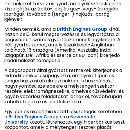
termékeket tervez és gyárt, amelyek széleskörben
kiszolgálják az építő-, olaj és gáz-, vegy- és egyéb
iparágak, továbbá a (tenger-) hajózási iparág
igényeit.
Minden termék, amit a
British Engines Group
kínál,
házon belül kerül megtervezésre és legyártásra, a
cégcsoport számos gyártóüzemének egyikében. A
hét gyártóüzemet, amely északkelet-Angliában
található, 16 országra (Amerika, Ausztália, India,
Szigapúr, Dél-Afrika és szerte az EU-ban) kiterjedő
irodai hálózat támogatja.
A cégcsoport által gyártott termékek kiterjednek a
hidrodinamikus csapágyakra, amelyeket ipari és
tengerhajózási alkalmazásokban is használnak,
nagynyomású szelepekre a mélytengeri szektor
részére, elektromágnesekre, amelyek tűzvédelmi és
egyéb vezérlési feladatokat látnak el, továbbá ipari
kábelkötegekre és csatlakozókra.
Egy ipar és akadémia közötti összefogás keretében
a
British Engines Group
és a
Newcastle
University
között, létrehoztak egy hiperbárikus teszt
központot, amely a mélytengeri tesztek piacát