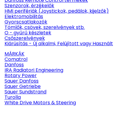
Danfoss Remote Control termékek
Szenzorok, érzékelők
HMI perifériák (Joystickok, pedálok, kijelzők)
Elektromobilitás
Gyorscsatlakozók
Tömlők, csövek, szerelvények stb.
O - gyűrű készletek
Csőszerelvények
Kiárúsítás - Új alkalmi, Felújított vagy Használt
MÁRKÁK
Comatrol
Danfoss
IRA Radiatori Engineering
Rotary Power
Sauer Danfoss
Sauer Getriebe
Sauer Sundstrand
Turolla
White Drive Motors & Steering