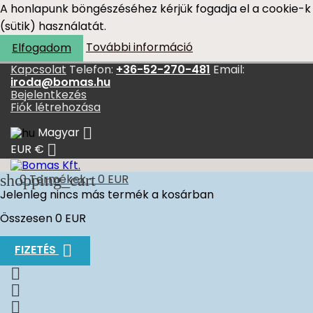
A honlapunk böngészéséhez kérjük fogadja el a cookie-k
(sütik) használatát.
További információ
Elfogadom
Kapcsolat
Telefon:
+36-52-270-481
Email:
iroda@bomas.hu
Bejelentkezés
Fiók létrehozása

Magyar

EUR €
shopping_cart
0
Termékek - 0 EUR
Jelenleg nincs más termék a kosárban
Összesen
0 EUR

FIZETÉS


