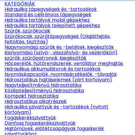
KATEGÓRIÁK
Hidraulika tápegységek és -tartozékok
Standard és célirányos tápegységek
Hidraulika tartályok mobil gépekhez
Hidraulika tartályok telepített gépekhez
Szűrők, szűrőkocsik
Szűrőkocsik, szűrőtápegységek (Olajátfejtés,
feltöltés, tisztítás)
Nagynyomású szűrők és -betétek, kiegészítők
Kisnyomású (szívó-, visszafolyó- és vezérlőköri)
szűrők, szűrőpatronok, kiegészítők
Hőcserélők, hűtőrendszerek, ventilátor meghajtás
Hidraulikus akkumulátorok és tartozékok
Nyomáskapcsolók, nyomásérzékelők, -távadók
Hidrosztatikus hajtáselemek (zárt körfolyam)
Nagyteljesítményű hidrosztatika
Középteljesítményű hidrosztatika
Kompakt hidrosztatika
Hidrosztatikus alkatrészek
Hidraulika szivattyúk és -tartozékok (nyitott
körfolyam)
Fogaskerékszivattyúk
Danfoss fogaskerékszivattyúk
Hajtóművek, előtétcsapágyak fogaskerék
szivattyúkhoz