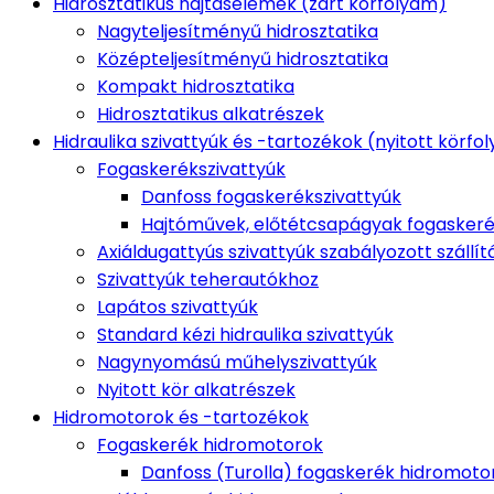
Hidrosztatikus hajtáselemek (zárt körfolyam)
Nagyteljesítményű hidrosztatika
Középteljesítményű hidrosztatika
Kompakt hidrosztatika
Hidrosztatikus alkatrészek
Hidraulika szivattyúk és -tartozékok (nyitott körfo
Fogaskerékszivattyúk
Danfoss fogaskerékszivattyúk
Hajtóművek, előtétcsapágyak fogaskeré
Axiáldugattyús szivattyúk szabályozott szállít
Szivattyúk teherautókhoz
Lapátos szivattyúk
Standard kézi hidraulika szivattyúk
Nagynyomású műhelyszivattyúk
Nyitott kör alkatrészek
Hidromotorok és -tartozékok
Fogaskerék hidromotorok
Danfoss (Turolla) fogaskerék hidromoto