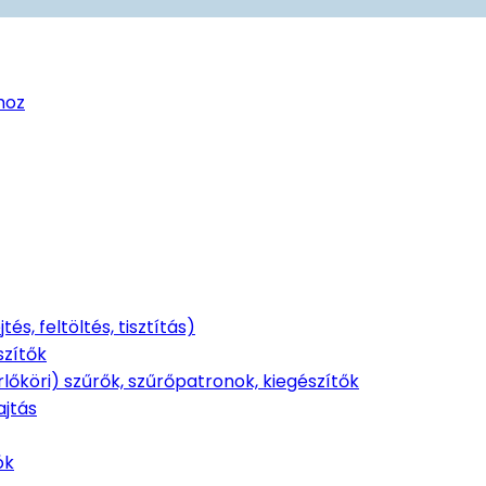
hoz
s, feltöltés, tisztítás)
szítők
rlőköri) szűrők, szűrőpatronok, kiegészítők
ajtás
ók