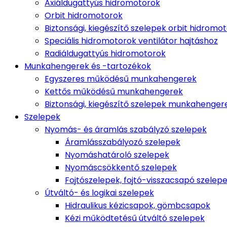
Axiáldugattyús hidromotorok
Orbit hidromotorok
Biztonsági, kiegészítő szelepek orbit hidromo
Speciális hidromotorok ventilátor hajtáshoz
Radiáldugattyús hidromotorok
Munkahengerek és -tartozékok
Egyszeres működésű munkahengerek
Kettős működésű munkahengerek
Biztonsági, kiegészítő szelepek munkahenge
Szelepek
Nyomás- és áramlás szabályzó szelepek
Áramlásszabályozó szelepek
Nyomáshatároló szelepek
Nyomáscsökkentő szelepek
Fojtószelepek, fojtó-visszacsapó szelep
Útváltó- és logikai szelepek
Hidraulikus kézicsapok, gömbcsapok
Kézi működtetésű útváltó szelepek