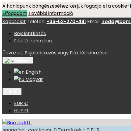
A honlapunk böngészéséhez kérjük fogadja el a cookie-k
Elfogadom
További információ
Kapcsolat
Telefon:
+36-52-270-481
Email:
iroda@bom
Bejelentkezés
Fiók létrehozása
Üdvözlet,
Bejelentkezés
vagy
Fiók létrehozása
Magyar

English
Magyar
EUR €

EUR €
HUF Ft
shopping_cart
Kosár:
0
Termékek - 0 EUR