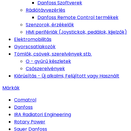
Danfoss Szoftverek
Rádiótávvezérlés
Danfoss Remote Control termékek
Szenzorok, érzékelők
HMI perifériák (Joystickok, pedálok, kijelzők)
Elektromobilitás
Gyorscsatlakozók
Tömlők, csövek, szerelvények stb.
O - gyűrű készletek
Csőszerelvények
Kiárúsítás - Új alkalmi, Felújított vagy Használt
Márkák
Comatrol
Danfoss
IRA Radiatori Engineering
Rotary Power
Sauer Danfoss