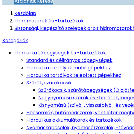
Árajánlat kérése
Kezdőlap
Hidromotorok és -tartozékok
Biztonsági, kiegészítő szelepek orbit hidromotorok
Kategóriák
Hidraulika tápegységek és -tartozékok
Standard és célirányos tápegységek
Hidraulika tartályok mobil gépekhez
Hidraulika tartályok telepített gépekhez
Szűrők, szűrőkocsik
Szűrőkocsik, szűrőtápegységek (Olajátfejté
Nagynyomású szűrők és -betétek, kiegé
Kisnyomású (szívó-, visszafolyó- és vezé
Hőcserélők, hűtőrendszerek, ventilátor megh
Hidraulikus akkumulátorok és tartozékok
Nyomáskapcsolók, nyomásérzékelők, -távad