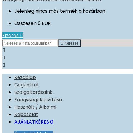
Jelenleg nincs más termék a kosárban
Összesen
0 EUR
Fizetés


Keresés



Kezdőlap
Cégünkről
Szolgáltatásaink
Főegységek javítása
Használt / Alkalmi
Kapcsolat
AJÁNLATKÉRÉS
0