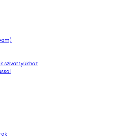
lyam)
k szivattyúkhoz
ással
rok