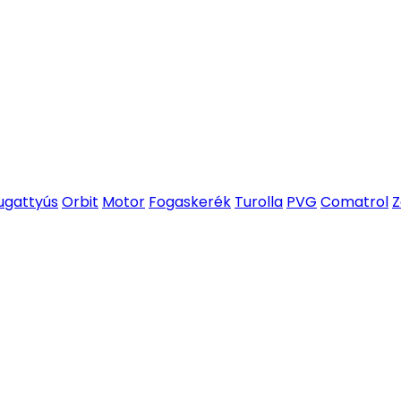
ugattyús
Orbit
Motor
Fogaskerék
Turolla
PVG
Comatrol
Z