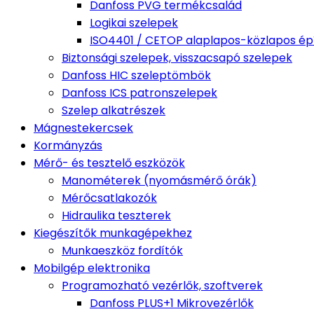
Danfoss PVG termékcsalád
Logikai szelepek
ISO4401 / CETOP alaplapos-közlapos épí
Biztonsági szelepek, visszacsapó szelepek
Danfoss HIC szeleptömbök
Danfoss ICS patronszelepek
Szelep alkatrészek
Mágnestekercsek
Kormányzás
Mérő- és tesztelő eszközök
Manométerek (nyomásmérő órák)
Mérőcsatlakozók
Hidraulika teszterek
Kiegészítők munkagépekhez
Munkaeszköz fordítók
Mobilgép elektronika
Programozható vezérlők, szoftverek
Danfoss PLUS+1 Mikrovezérlők