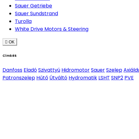
Sauer Getriebe
Sauer Sundstrand
Turolla
White Drive Motors & Steering

OK
Címkék
Danfoss
Eladó
Szivattyú
Hidromotor
Sauer
Szelep
Axiáld
Patronszelep
Hűtő
Útváltó
Hydromatik
LSHT
SNP2
PVE