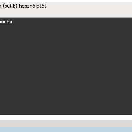
 (sütik) használatát.
as.hu