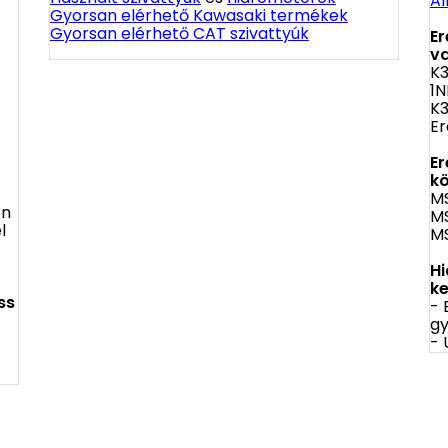
Al
Gyorsan elérhető Kawasaki termékek
Gyorsan elérhető CAT szivattyúk
Er
va
K3
1
K
Er
Er
kö
MS
én
MS
l
MS
Hi
ke
ss
- 
g
- 