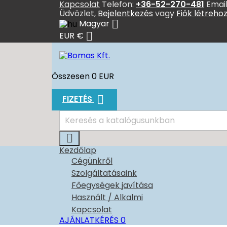
Kapcsolat
Telefon:
+36-52-270-481
Email
Üdvözlet,
Bejelentkezés
vagy
Fiók létreho

Magyar

EUR €
Összesen
0 EUR

FIZETÉS

Kezdőlap
Cégünkről
Szolgáltatásaink
Főegységek javítása
Használt / Alkalmi
Kapcsolat
AJÁNLATKÉRÉS
0