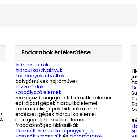
Fődarabok értékesítése
a
hidromotorok
hidraulikaszivattyúk
Hi
kormányok
,
útváltók
ja
bolygóműves hajtóművek
ha
távvezérlők
D
szabályozó elemek
Su
mezőgazdasági gépek hidraulika elemei
Tu
építőipari gépek hidraulika elemei
Ea
kommunális gépek hidraulika elemei
Mo
e
erdészeti gépek hidraulika elemei
a.
ipari gépek hidraulika elemei
Ré
fröccsöntőgép hidraulikák
Hi
Használt hidraulika tápegységek
Gé
Használt szivattyúk
és
hidromotorok