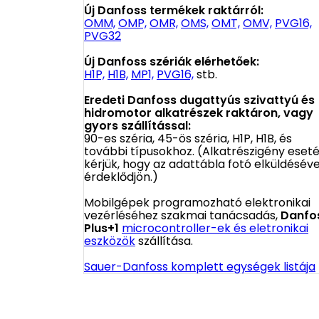
Új Danfoss termékek raktárról:
OMM,
OMP,
OMR,
OMS,
OMT,
OMV,
PVG16,
PVG32
Új Danfoss szériák elérhetőek:
H1P,
H1B,
MP1,
PVG16,
stb.
Eredeti Danfoss dugattyús szivattyú és
hidromotor alkatrészek raktáron, vagy
gyors szállítással:
90-es széria, 45-ös széria, H1P, H1B, és
további típusokhoz. (Alkatrészigény eset
kérjük, hogy az adattábla fotó elküldéséve
érdeklődjön.)
Mobilgépek programozható elektronikai
vezérléséhez szakmai tanácsadás,
Danfo
Plus+1
microcontroller-ek és eletronikai
eszközök
szállítása.
Sauer-Danfoss komplett egységek listája