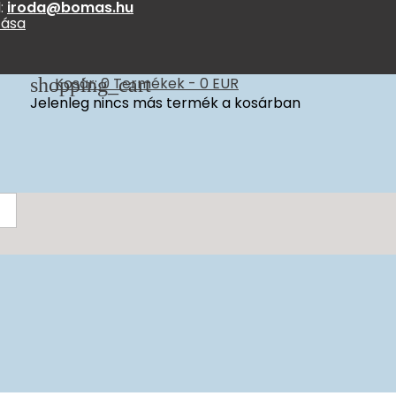
:
iroda@bomas.hu
zása
shopping_cart
Kosár:
0
Termékek - 0 EUR
Jelenleg nincs más termék a kosárban