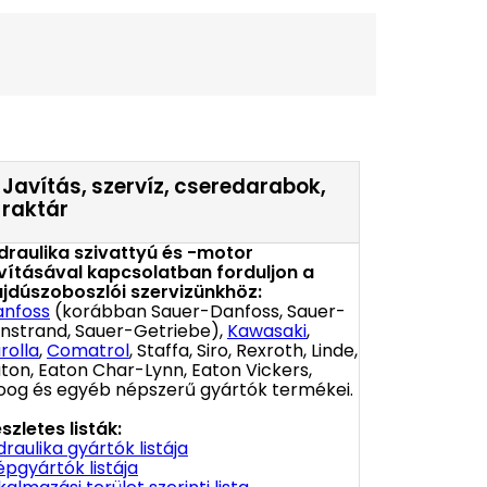
Javítás, szervíz, cseredarabok,
raktár
draulika szivattyú és -motor
vításával kapcsolatban forduljon a
jdúszoboszlói szervizünkhöz:
anfoss
(korábban Sauer-Danfoss, Sauer-
nstrand, Sauer-Getriebe),
Kawasaki
,
rolla
,
Comatrol
, Staffa, Siro, Rexroth, Linde,
ton, Eaton Char-Lynn, Eaton Vickers,
og és egyéb népszerű gyártók termékei.
szletes listák:
draulika gyártók listája
pgyártók listája