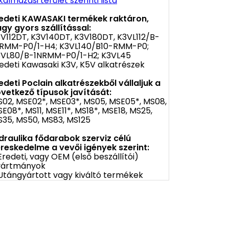
kalmazási terület szerinti lista
edeti KAWASAKI termékek raktáron,
gy gyors szállítással:
V112DT, K3V140DT, K3V180DT, K3VL112/B-
NRMM-P0/1-H4; K3VL140/B10-RMM-P0;
3VL80/B-1NRMM-P0/1-H2; K3VL45
edeti Kawasaki K3V, K5V alkatrészek
edeti Poclain alkatrészekből vállaljuk a
vetkező típusok javítását:
02, MSE02*, MSE03*, MS05, MSE05*, MS08,
E08*, MS11, MSE11*, MS18*, MSE18, MS25,
35, MS50, MS83, MS125
draulika fődarabok szerviz célú
reskedelme a vevői igények szerint:
Eredeti, vagy OEM (első beszállítói)
yártmányok
Utángyártott vagy kiváltó termékek