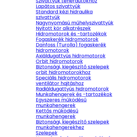
Szivattyúk teherautókhoz
Lapátos szivattyúk
Standard kézi hidraulika
szivattyúk
Nagynyomású műhelyszivattyúk
Nyitott kör alkatrészek
Hidromotorok és -tartozékok
Fogaskerék hidromotorok
Danfoss (Turolla) fogaskerék
hidromotorok
Axiáldugattyús hidromotorok
Orbit hidromotorok
Biztonsági, kiegészítő szelepek
orbit hidromotorokhoz
Speciális hidromotorok
ventilátor hajtáshoz
Radiáldugattyús hidromotorok
Munkahengerek és -tartozékok
Egyszeres működésű
munkahengerek
Kettős működésű
munkahengerek
Biztonsági, kiegészítő szelepek
munkahengerekhez
Szelepek