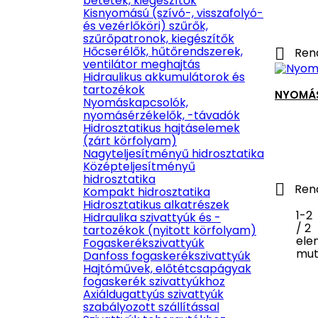
betétek, kiegészítők
Kisnyomású (szívó-, visszafolyó-
és vezérlőköri) szűrők,
szűrőpatronok, kiegészítők
Hőcserélők, hűtőrendszerek,

Ren
ventilátor meghajtás
Hidraulikus akkumulátorok és
tartozékok
NYOMÁS
Nyomáskapcsolók,
nyomásérzékelők, -távadók
Hidrosztatikus hajtáselemek
(zárt körfolyam)
Nagyteljesítményű hidrosztatika
Középteljesítményű
hidrosztatika

Ren
Kompakt hidrosztatika
Hidrosztatikus alkatrészek
1-2
Hidraulika szivattyúk és -
/ 2
tartozékok (nyitott körfolyam)
ele
Fogaskerékszivattyúk
mut
Danfoss fogaskerékszivattyúk
Hajtóművek, előtétcsapágyak
fogaskerék szivattyúkhoz
Axiáldugattyús szivattyúk
szabályozott szállítással