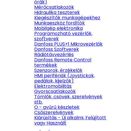
órák)
Mérőcsatlakozók
Hidraulika teszterek
Kiegészítők munkagépekhez
Munkaeszköz fordítók
Mobilgép elektronika
Programozható vezérlők,
szoftverek
Danfoss PLUS+1 Mikrovezérlők
Danfoss Szoftverek
Rádiótávvezérlés
Danfoss Remote Control
termékek
Szenzorok, érzékelők
HMI perifériák (Joystickok,
pedálok, kijelzők)
Elektromobilitás
Gyorscsatlakozók
Tömlők, csövek, szerelvények
stb.
O - gyűrű készletek
Csőszerelvények
Kiárúsítás - Új alkalmi, Felújított
vagy Használt