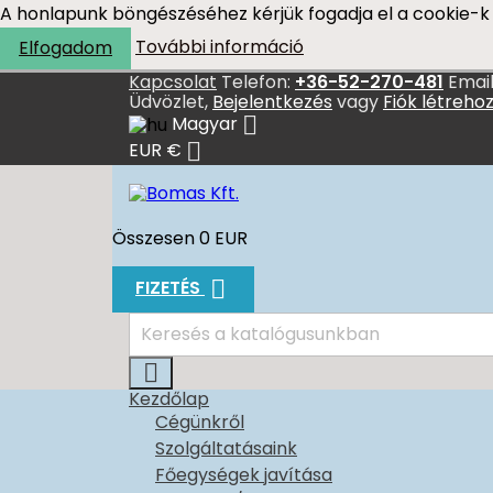
A honlapunk böngészéséhez kérjük fogadja el a cookie-k 
További információ
Elfogadom
Kapcsolat
Telefon:
+36-52-270-481
Email
Üdvözlet,
Bejelentkezés
vagy
Fiók létreho

Magyar

EUR €
Összesen
0 EUR

FIZETÉS

Kezdőlap
Cégünkről
Szolgáltatásaink
Főegységek javítása