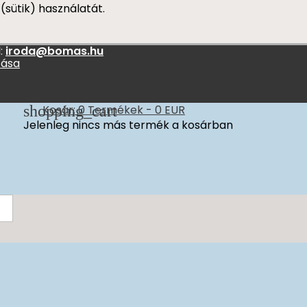
(sütik) használatát.
:
iroda@bomas.hu
zása
shopping_cart
Kosár:
0
Termékek - 0 EUR
Jelenleg nincs más termék a kosárban