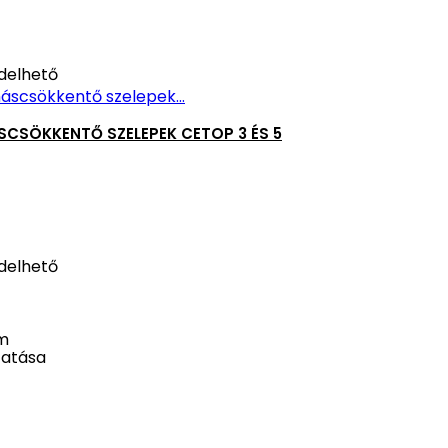
delhető
CSÖKKENTŐ SZELEPEK CETOP 3 ÉS 5
delhető
m
atása