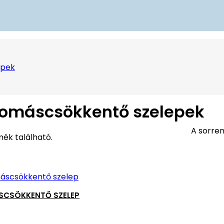
epek
omáscsökkentő szelepek
A sorren
mék található.
CSÖKKENTŐ SZELEP