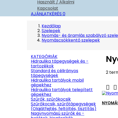
Használt / Alkalmi
Kapcsolat
AJÁNLATKÉRÉS
0
Kezdőlap
Szelepek
Nyomás- és áramlás szabályzó szel
Nyomáscsökkentő szelepek
Ny
KATEGÓRIÁK
Hidraulika tápegységek és -
tartozékok
Standard és célirányos
2 ter
tápegységek
Hidraulika tartályok mobil
gépekhez


Hidraulika tartályok telepített
gépekhez
Szűrők, szűrőkocsik
NYOMÁS
Szűrőkocsik, szűrőtápegységek
(Olajátfejtés, feltöltés, tisztítás)
Nagynyomású szűrők és -