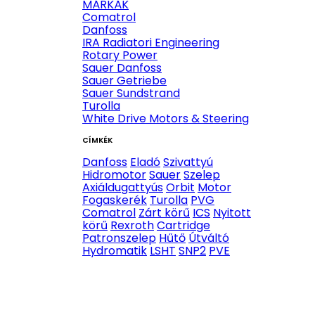
MÁRKÁK
Comatrol
Danfoss
IRA Radiatori Engineering
Rotary Power
Sauer Danfoss
Sauer Getriebe
Sauer Sundstrand
Turolla
White Drive Motors & Steering
CÍMKÉK
Danfoss
Eladó
Szivattyú
Hidromotor
Sauer
Szelep
Axiáldugattyús
Orbit
Motor
Fogaskerék
Turolla
PVG
Comatrol
Zárt körű
ICS
Nyitott
körű
Rexroth
Cartridge
Patronszelep
Hűtő
Útváltó
Hydromatik
LSHT
SNP2
PVE