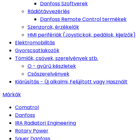
Danfoss Szoftverek
Rádiótávvezérlés
Danfoss Remote Control termékek
Szenzorok, érzékelők
HMI perifériák (Joystickok, pedálok, kijelzők)
Elektromobilitás
Gyorscsatlakozók
Tömlők, csövek, szerelvények stb.
O - gyűrű készletek
Csőszerelvények
Kiárúsítás - Új alkalmi, Felújított vagy Használt
Márkák
Comatrol
Danfoss
IRA Radiatori Engineering
Rotary Power
Sauer Danfoss