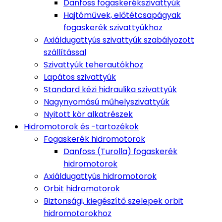
Danfoss fogaskerékszivattyúk
Hajtóművek, előtétcsapágyak
fogaskerék szivattyúkhoz
Axiáldugattyús szivattyúk szabályozott
szállítással
Szivattyúk teherautókhoz
Lapátos szivattyúk
Standard kézi hidraulika szivattyúk
Nagynyomású műhelyszivattyúk
Nyitott kör alkatrészek
Hidromotorok és -tartozékok
Fogaskerék hidromotorok
Danfoss (Turolla) fogaskerék
hidromotorok
Axiáldugattyús hidromotorok
Orbit hidromotorok
Biztonsági, kiegészítő szelepek orbit
hidromotorokhoz