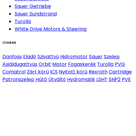
Sauer Getriebe
Sauer Sundstrand
Turolla
White Drive Motors & Steering
Címkék
Danfoss
Eladó
Szivattyú
Hidromotor
Sauer
Szelep
Axiáldugattyús
Orbit
Motor
Fogaskerék
Turolla
PVG
Comatrol
Zárt körű
ICS
Nyitott körű
Rexroth
Cartridge
Patronszelep
Hűtő
Útváltó
Hydromatik
LSHT
SNP2
PVE