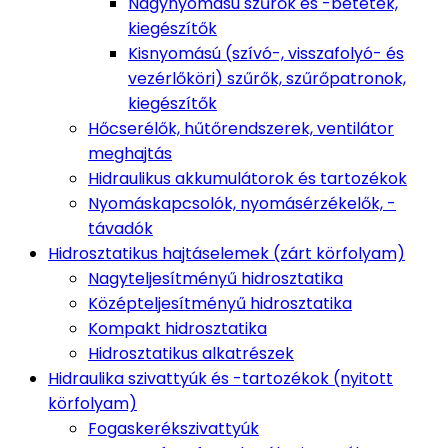
Nagynyomású szűrők és -betétek,
kiegészítők
Kisnyomású (szívó-, visszafolyó- és
vezérlőköri) szűrők, szűrőpatronok,
kiegészítők
Hőcserélők, hűtőrendszerek, ventilátor
meghajtás
Hidraulikus akkumulátorok és tartozékok
Nyomáskapcsolók, nyomásérzékelők, -
távadók
Hidrosztatikus hajtáselemek (zárt körfolyam)
Nagyteljesítményű hidrosztatika
Középteljesítményű hidrosztatika
Kompakt hidrosztatika
Hidrosztatikus alkatrészek
Hidraulika szivattyúk és -tartozékok (nyitott
körfolyam)
Fogaskerékszivattyúk