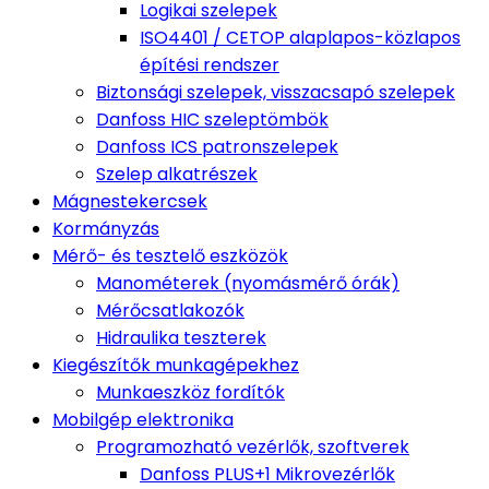
Logikai szelepek
ISO4401 / CETOP alaplapos-közlapos
építési rendszer
Biztonsági szelepek, visszacsapó szelepek
Danfoss HIC szeleptömbök
Danfoss ICS patronszelepek
Szelep alkatrészek
Mágnestekercsek
Kormányzás
Mérő- és tesztelő eszközök
Manométerek (nyomásmérő órák)
Mérőcsatlakozók
Hidraulika teszterek
Kiegészítők munkagépekhez
Munkaeszköz fordítók
Mobilgép elektronika
Programozható vezérlők, szoftverek
Danfoss PLUS+1 Mikrovezérlők