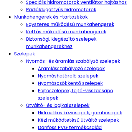
Speciális hidromotorok ventilátor hajtáshoz
Radiáldugattyús hidromotorok
Munkahengerek és -tartozékok
Egyszeres működésű munkahengerek
Kettős működésű munkahengerek
Biztonsági, kiegészítő szelepek
munkahengerekhez
Szelepek
Nyomás- és áramlás szabályzó szelepek
Áramlásszabályozó szelepek
Nyomáshatároló szelepek
Nyomáscsökkentő szelepek
Fojtószelepek, fojtó-visszacsapó
szelepek
Útváltó- és logikai szelepek
Hidraulikus kézicsapok, gömbcsapok
Kézi működtetésű útváltó szelepek
Danfoss PVG termékcsalád