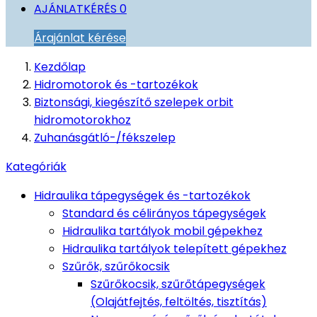
AJÁNLATKÉRÉS
0
Árajánlat kérése
Kezdőlap
Hidromotorok és -tartozékok
Biztonsági, kiegészítő szelepek orbit
hidromotorokhoz
Zuhanásgátló-/fékszelep
Kategóriák
Hidraulika tápegységek és -tartozékok
Standard és célirányos tápegységek
Hidraulika tartályok mobil gépekhez
Hidraulika tartályok telepített gépekhez
Szűrők, szűrőkocsik
Szűrőkocsik, szűrőtápegységek
(Olajátfejtés, feltöltés, tisztítás)