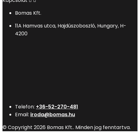
Kapcsolat


Bomas Kft.
11A Hamvas utca, Hajdúszoboszló, Hungary, H-
4200
Telefon:
+36-52-270-481
Email:
iroda@bomas.hu
© Copyright 2026 Bomas Kft.. Minden jog fenntartva.