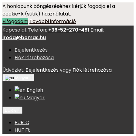
A honlapunk böngészéséhez kérjük fogadja el a
cookie-k (sütik) használatát.
Elfogadom
További információ
Kapcsolat
Telefon:
+36-52-270-481
Email:
iroda@bomas.hu
Bejelentkezés
Fiók létrehozása
Üdvözlet,
Bejelentkezés
vagy
Fiók létrehozása
Magyar

English
Magyar
EUR €

EUR €
HUF Ft