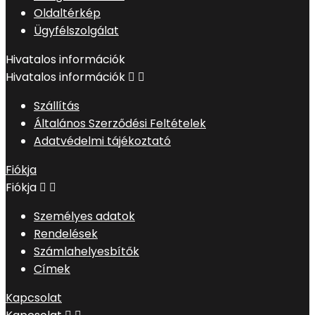
Oldaltérkép
Ügyfélszolgálat
Hivatalos információk
Hivatalos információk


Szállítás
Általános Szerződési Feltételek
Adatvédelmi tájékoztató
Fiókja
Fiókja


Személyes adatok
Rendelések
Számlahelyesbítők
Címek
Kapcsolat