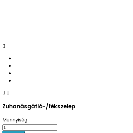



Zuhanásgátló-/fékszelep
Mennyiség