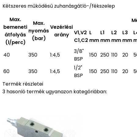
Kétszeres működésű zuhanásgátló-/fékszelep
Max.
M
Max.
bemeneti
Vezérlési
nyomás
V1,V2
L
L1
L2
L3
L
átfolyás
arány
(bar)
C1,C2
mm
mm
mm
mm
(l/perc)
3/8"
40
350
1:4,5
150
250
110
20
5
BSP
1/2"
60
350
1:4,5
150
250
110
20
5
BSP
Termék részletei
3 hasonló termék ugyanazon kategóriában: