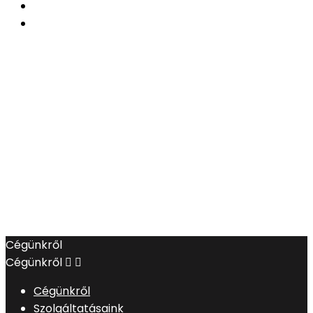
Cégünkről
Cégünkről


Cégünkről
Szolgáltatásaink