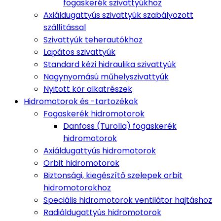
fogaskerék szivattyúkhoz
Axiáldugattyús szivattyúk szabályozott
szállítással
Szivattyúk teherautókhoz
Lapátos szivattyúk
Standard kézi hidraulika szivattyúk
Nagynyomású műhelyszivattyúk
Nyitott kör alkatrészek
Hidromotorok és -tartozékok
Fogaskerék hidromotorok
Danfoss (Turolla) fogaskerék
hidromotorok
Axiáldugattyús hidromotorok
Orbit hidromotorok
Biztonsági, kiegészítő szelepek orbit
hidromotorokhoz
Speciális hidromotorok ventilátor hajtáshoz
Radiáldugattyús hidromotorok