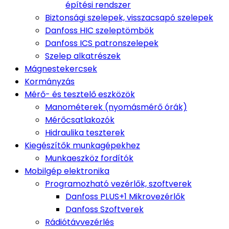
építési rendszer
Biztonsági szelepek, visszacsapó szelepek
Danfoss HIC szeleptömbök
Danfoss ICS patronszelepek
Szelep alkatrészek
Mágnestekercsek
Kormányzás
Mérő- és tesztelő eszközök
Manométerek (nyomásmérő órák)
Mérőcsatlakozók
Hidraulika teszterek
Kiegészítők munkagépekhez
Munkaeszköz fordítók
Mobilgép elektronika
Programozható vezérlők, szoftverek
Danfoss PLUS+1 Mikrovezérlők
Danfoss Szoftverek
Rádiótávvezérlés