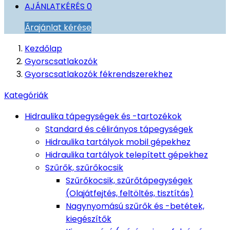
AJÁNLATKÉRÉS
0
Árajánlat kérése
Kezdőlap
Gyorscsatlakozók
Gyorscsatlakozók fékrendszerekhez
Kategóriák
Hidraulika tápegységek és -tartozékok
Standard és célirányos tápegységek
Hidraulika tartályok mobil gépekhez
Hidraulika tartályok telepített gépekhez
Szűrők, szűrőkocsik
Szűrőkocsik, szűrőtápegységek
(Olajátfejtés, feltöltés, tisztítás)
Nagynyomású szűrők és -betétek,
kiegészítők