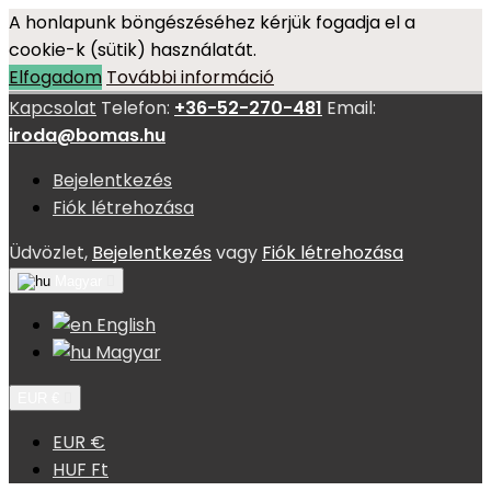
A honlapunk böngészéséhez kérjük fogadja el a
cookie-k (sütik) használatát.
Elfogadom
További információ
Kapcsolat
Telefon:
+36-52-270-481
Email:
iroda@bomas.hu
Bejelentkezés
Fiók létrehozása
Üdvözlet,
Bejelentkezés
vagy
Fiók létrehozása
Magyar

English
Magyar
EUR €

EUR €
HUF Ft