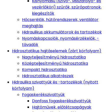
Kisnyomású (szívó-, visszafolyó- és
vezérlőköri) szűrők, szűrőpatronok,
kiegészítők
Hőcserélők, hűtőrendszerek, ventilátor
meghajtás
Hidraulikus akkumulátorok és tartozékok
Nyomáskapcsolók, nyomásérzékelők, -
távadók
Hidrosztatikus hajtáselemek (zárt körfolyam)
Nagyteljesítményű hidrosztatika
Középteljesítményű hidrosztatika
Kompakt hidrosztatika
Hidrosztatikus alkatrészek
Hidraulika szivattyúk és -tartozékok (nyitott
körfolyam)
Fogaskerékszivattyúk
Danfoss fogaskerékszivattyúk
Hajtóművek, előtétcsapágyak