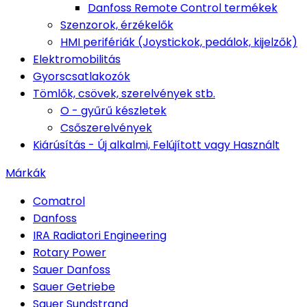
Danfoss Remote Control termékek
Szenzorok, érzékelők
HMI perifériák (Joystickok, pedálok, kijelzők)
Elektromobilitás
Gyorscsatlakozók
Tömlők, csövek, szerelvények stb.
O - gyűrű készletek
Csőszerelvények
Kiárúsítás - Új alkalmi, Felújított vagy Használt
Márkák
Comatrol
Danfoss
IRA Radiatori Engineering
Rotary Power
Sauer Danfoss
Sauer Getriebe
Sauer Sundstrand