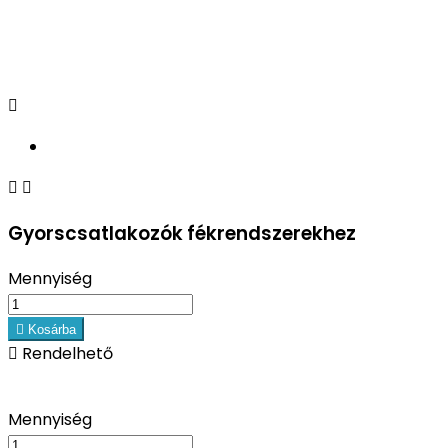



Gyorscsatlakozók fékrendszerekhez
Mennyiség

Kosárba

Rendelhető
Mennyiség