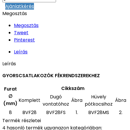
Ajánlatkérés
Megosztás
Megosztás
Tweet
Pinterest
Leírás
Leírás
GYORSCSATLAKOZÓK FÉKRENDSZEREKHEZ
Cikkszám
Furat
∅
Dugó
Hüvely
Komplett
Ábra
Ábra
(mm)
vontatóhoz
pótkocsihoz
8
BVF28
BVF28FS
1.
BVF28MS
2.
Termék részletei
4 hasonló termék ugyanazon kategóriában: