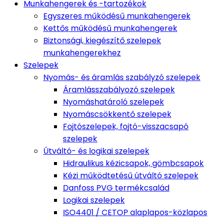
Munkahengerek és -tartozékok
Egyszeres működésű munkahengerek
Kettős működésű munkahengerek
Biztonsági, kiegészítő szelepek
munkahengerekhez
Szelepek
Nyomás- és áramlás szabályzó szelepek
Áramlásszabályozó szelepek
Nyomáshatároló szelepek
Nyomáscsökkentő szelepek
Fojtószelepek, fojtó-visszacsapó
szelepek
Útváltó- és logikai szelepek
Hidraulikus kézicsapok, gömbcsapok
Kézi működtetésű útváltó szelepek
Danfoss PVG termékcsalád
Logikai szelepek
ISO4401 / CETOP alaplapos-közlapos