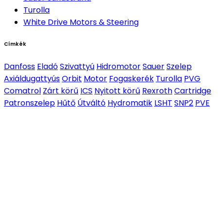
Turolla
White Drive Motors & Steering
Címkék
Danfoss
Eladó
Szivattyú
Hidromotor
Sauer
Szelep
Axiáldugattyús
Orbit
Motor
Fogaskerék
Turolla
PVG
Comatrol
Zárt körű
ICS
Nyitott körű
Rexroth
Cartridge
Patronszelep
Hűtő
Útváltó
Hydromatik
LSHT
SNP2
PVE