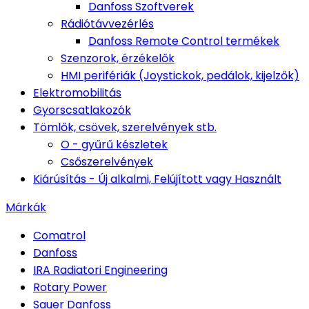
Danfoss Szoftverek
Rádiótávvezérlés
Danfoss Remote Control termékek
Szenzorok, érzékelők
HMI perifériák (Joystickok, pedálok, kijelzők)
Elektromobilitás
Gyorscsatlakozók
Tömlők, csövek, szerelvények stb.
O - gyűrű készletek
Csőszerelvények
Kiárúsítás - Új alkalmi, Felújított vagy Használt
Márkák
Comatrol
Danfoss
IRA Radiatori Engineering
Rotary Power
Sauer Danfoss