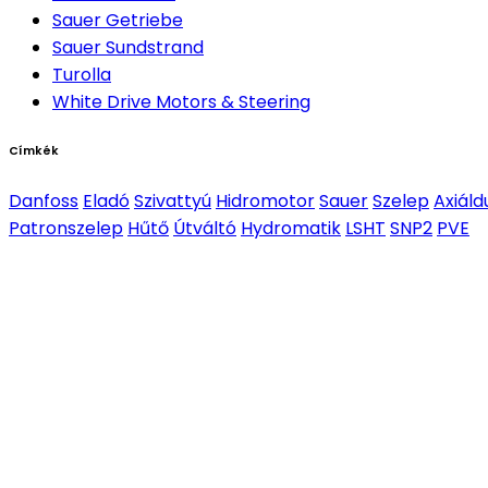
Sauer Getriebe
Sauer Sundstrand
Turolla
White Drive Motors & Steering
Címkék
Danfoss
Eladó
Szivattyú
Hidromotor
Sauer
Szelep
Axiáld
Patronszelep
Hűtő
Útváltó
Hydromatik
LSHT
SNP2
PVE