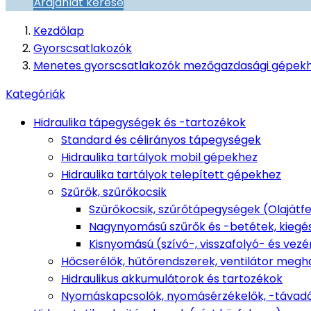
Árajánlat kérése
Kezdőlap
Gyorscsatlakozók
Menetes gyorscsatlakozók mezőgazdasági gépek
Kategóriák
Hidraulika tápegységek és -tartozékok
Standard és célirányos tápegységek
Hidraulika tartályok mobil gépekhez
Hidraulika tartályok telepített gépekhez
Szűrők, szűrőkocsik
Szűrőkocsik, szűrőtápegységek (Olajátfejté
Nagynyomású szűrők és -betétek, kiegé
Kisnyomású (szívó-, visszafolyó- és vezé
Hőcserélők, hűtőrendszerek, ventilátor megh
Hidraulikus akkumulátorok és tartozékok
Nyomáskapcsolók, nyomásérzékelők, -távad