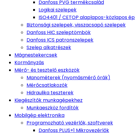
Danfoss PVG termékcsalád
Logikai szelepek
ISO4401 / CETOP alaplapos-közlapos épí
Biztonsági szelepek, visszacsapó szelepek
Danfoss HIC szeleptömbök
Danfoss ICS patronszelepek
Szelep alkatrészek
Mágnestekercsek
Kormányzás
Mérő- és tesztelő eszközök
Manométerek (nyomásmérő órák)
Mérőcsatlakozók
Hidraulika teszterek
Kiegészítők munkagépekhez
Munkaeszköz fordítók
Mobilgép elektronika
Programozható vezérlők, szoftverek
Danfoss PLUS+1 Mikrovezérlők