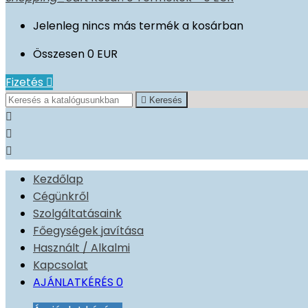
Jelenleg nincs más termék a kosárban
Összesen
0 EUR
Fizetés


Keresés



Kezdőlap
Cégünkről
Szolgáltatásaink
Főegységek javítása
Használt / Alkalmi
Kapcsolat
AJÁNLATKÉRÉS
0