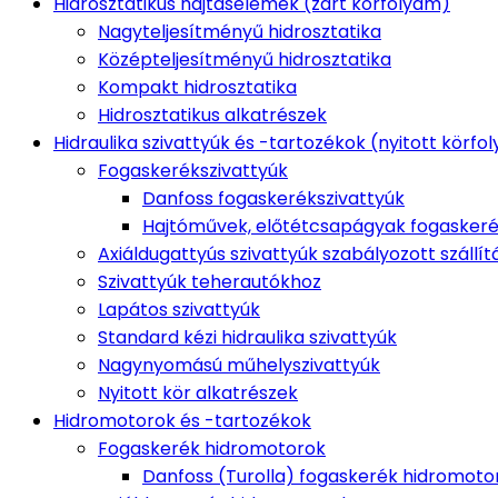
Hidrosztatikus hajtáselemek (zárt körfolyam)
Nagyteljesítményű hidrosztatika
Középteljesítményű hidrosztatika
Kompakt hidrosztatika
Hidrosztatikus alkatrészek
Hidraulika szivattyúk és -tartozékok (nyitott körfo
Fogaskerékszivattyúk
Danfoss fogaskerékszivattyúk
Hajtóművek, előtétcsapágyak fogaskeré
Axiáldugattyús szivattyúk szabályozott szállít
Szivattyúk teherautókhoz
Lapátos szivattyúk
Standard kézi hidraulika szivattyúk
Nagynyomású műhelyszivattyúk
Nyitott kör alkatrészek
Hidromotorok és -tartozékok
Fogaskerék hidromotorok
Danfoss (Turolla) fogaskerék hidromoto