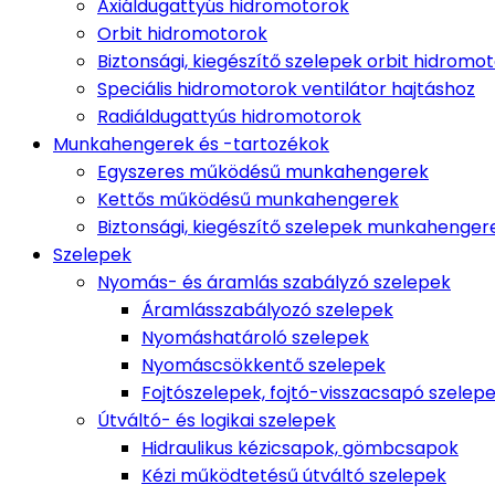
Axiáldugattyús hidromotorok
Orbit hidromotorok
Biztonsági, kiegészítő szelepek orbit hidromo
Speciális hidromotorok ventilátor hajtáshoz
Radiáldugattyús hidromotorok
Munkahengerek és -tartozékok
Egyszeres működésű munkahengerek
Kettős működésű munkahengerek
Biztonsági, kiegészítő szelepek munkahenge
Szelepek
Nyomás- és áramlás szabályzó szelepek
Áramlásszabályozó szelepek
Nyomáshatároló szelepek
Nyomáscsökkentő szelepek
Fojtószelepek, fojtó-visszacsapó szelep
Útváltó- és logikai szelepek
Hidraulikus kézicsapok, gömbcsapok
Kézi működtetésű útváltó szelepek