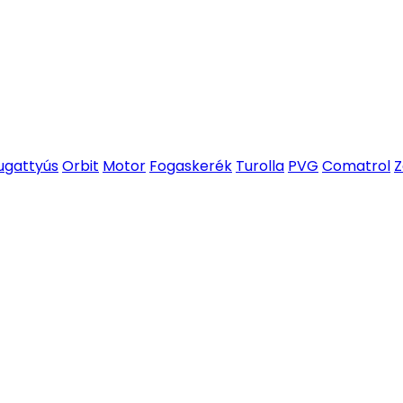
ugattyús
Orbit
Motor
Fogaskerék
Turolla
PVG
Comatrol
Z