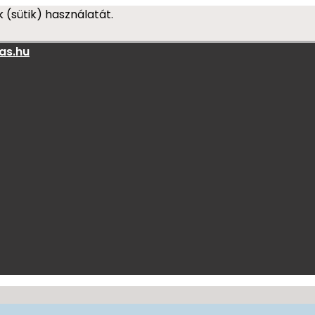
 (sütik) használatát.
as.hu