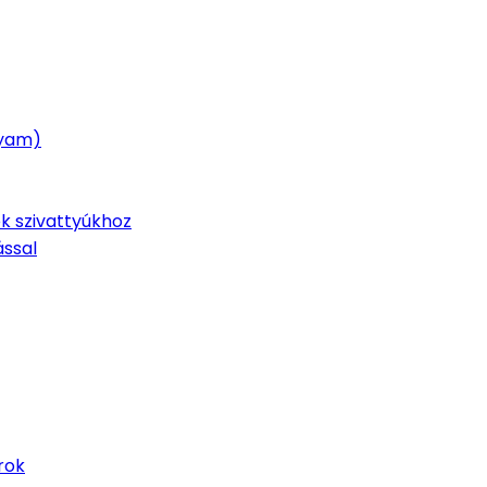
lyam)
k szivattyúkhoz
ással
rok