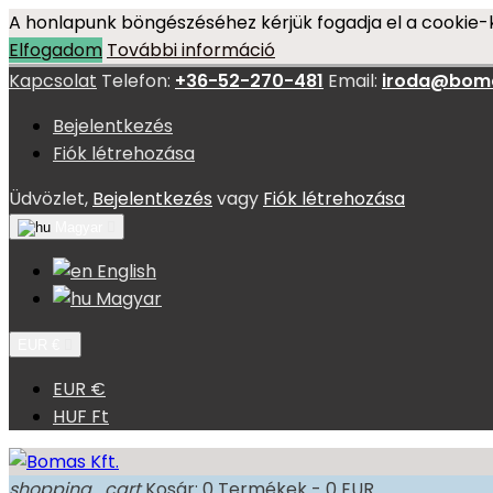
A honlapunk böngészéséhez kérjük fogadja el a cookie-k
Elfogadom
További információ
Kapcsolat
Telefon:
+36-52-270-481
Email:
iroda@bom
Bejelentkezés
Fiók létrehozása
Üdvözlet,
Bejelentkezés
vagy
Fiók létrehozása
Magyar

English
Magyar
EUR €

EUR €
HUF Ft
shopping_cart
Kosár:
0
Termékek - 0 EUR