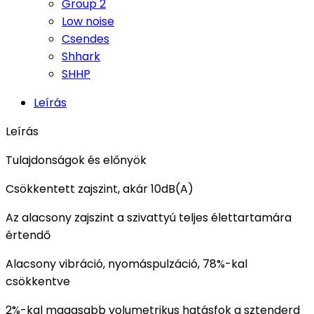
Group 2
Low noise
Csendes
Shhark
SHHP
Leírás
Leírás
Tulajdonságok és előnyök
Csökkentett zajszint, akár 10dB(A)
Az alacsony zajszint a szivattyú teljes élettartamára
értendő
Alacsony vibráció, nyomáspulzáció, 78%-kal
csökkentve
2%-kal magasabb volumetrikus hatásfok a sztenderd