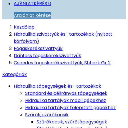
AJÁNLATKÉRÉS
0
Árajánlat kérése
Kezdőlap
Hidraulika szivattyúk és -tartozékok (nyitott
körfolyam)
Fogaskerékszivattyúk
Danfoss fogaskerékszivattyúk
Csendes fogaskerékszivattyúk, Shhark Gr 2
Kategóriák
Hidraulika tápegységek és -tartozékok
Standard és célirányos tápegységek
Hidraulika tartályok mobil gépekhez
Hidraulika tartályok telepített gépekhez
Szűrők, szűrőkocsik
Szűrőkocsik, szűrőtápegységek