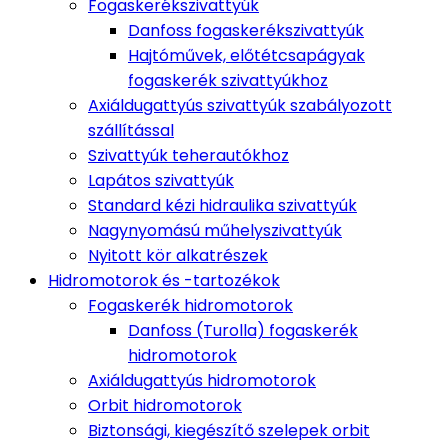
Fogaskerékszivattyúk
Danfoss fogaskerékszivattyúk
Hajtóművek, előtétcsapágyak
fogaskerék szivattyúkhoz
Axiáldugattyús szivattyúk szabályozott
szállítással
Szivattyúk teherautókhoz
Lapátos szivattyúk
Standard kézi hidraulika szivattyúk
Nagynyomású műhelyszivattyúk
Nyitott kör alkatrészek
Hidromotorok és -tartozékok
Fogaskerék hidromotorok
Danfoss (Turolla) fogaskerék
hidromotorok
Axiáldugattyús hidromotorok
Orbit hidromotorok
Biztonsági, kiegészítő szelepek orbit