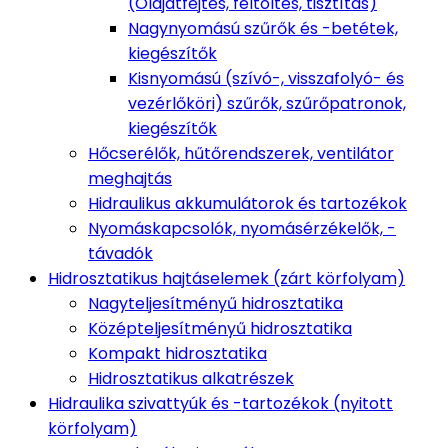
(Olajátfejtés, feltöltés, tisztítás)
Nagynyomású szűrők és -betétek,
kiegészítők
Kisnyomású (szívó-, visszafolyó- és
vezérlőköri) szűrők, szűrőpatronok,
kiegészítők
Hőcserélők, hűtőrendszerek, ventilátor
meghajtás
Hidraulikus akkumulátorok és tartozékok
Nyomáskapcsolók, nyomásérzékelők, -
távadók
Hidrosztatikus hajtáselemek (zárt körfolyam)
Nagyteljesítményű hidrosztatika
Középteljesítményű hidrosztatika
Kompakt hidrosztatika
Hidrosztatikus alkatrészek
Hidraulika szivattyúk és -tartozékok (nyitott
körfolyam)