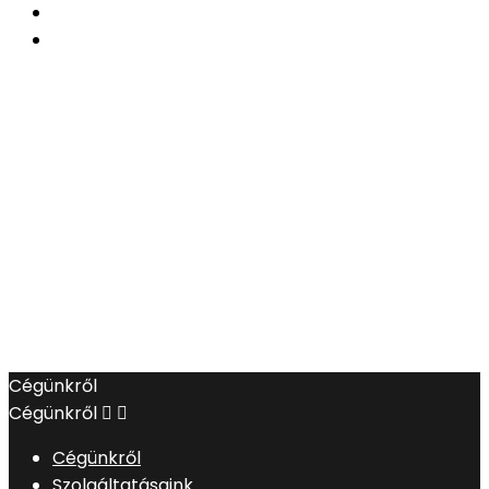
Cégünkről
Cégünkről


Cégünkről
Szolgáltatásaink