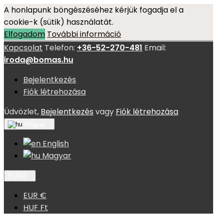
A honlapunk böngészéséhez kérjük fogadja el a
cookie-k (sütik) használatát.
Elfogadom
További információ
Kapcsolat
Telefon:
+36-52-270-481
Email:
iroda@bomas.hu
Bejelentkezés
Fiók létrehozása
Üdvözlet,
Bejelentkezés
vagy
Fiók létrehozása
Magyar

English
Magyar
EUR €

EUR €
HUF Ft