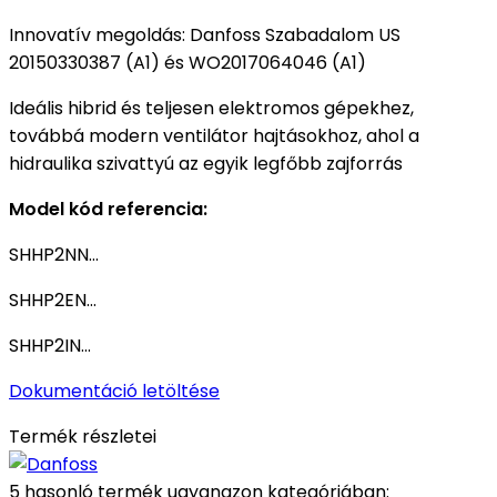
Innovatív megoldás: Danfoss Szabadalom US
20150330387 (A1) és WO2017064046 (A1)
Ideális hibrid és teljesen elektromos gépekhez,
továbbá modern ventilátor hajtásokhoz, ahol a
hidraulika szivattyú az egyik legfőbb zajforrás
Model kód referencia:
SHHP2NN...
SHHP2EN...
SHHP2IN...
Dokumentáció letöltése
Termék részletei
5 hasonló termék ugyanazon kategóriában: