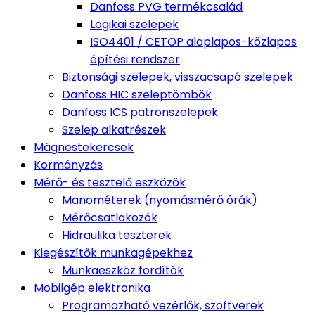
Danfoss PVG termékcsalád
Logikai szelepek
ISO4401 / CETOP alaplapos-közlapos
építési rendszer
Biztonsági szelepek, visszacsapó szelepek
Danfoss HIC szeleptömbök
Danfoss ICS patronszelepek
Szelep alkatrészek
Mágnestekercsek
Kormányzás
Mérő- és tesztelő eszközök
Manométerek (nyomásmérő órák)
Mérőcsatlakozók
Hidraulika teszterek
Kiegészítők munkagépekhez
Munkaeszköz fordítók
Mobilgép elektronika
Programozható vezérlők, szoftverek