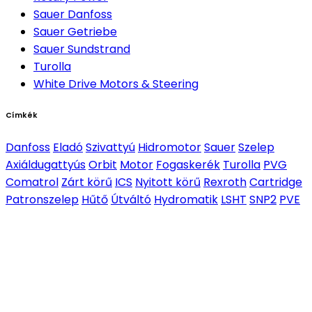
Sauer Danfoss
Sauer Getriebe
Sauer Sundstrand
Turolla
White Drive Motors & Steering
Címkék
Danfoss
Eladó
Szivattyú
Hidromotor
Sauer
Szelep
Axiáldugattyús
Orbit
Motor
Fogaskerék
Turolla
PVG
Comatrol
Zárt körű
ICS
Nyitott körű
Rexroth
Cartridge
Patronszelep
Hűtő
Útváltó
Hydromatik
LSHT
SNP2
PVE