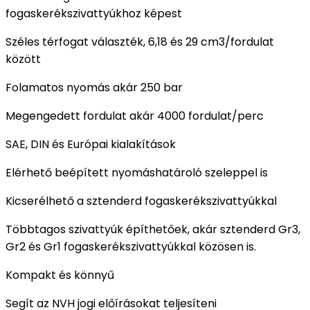
fogaskerékszivattyúkhoz képest
Széles térfogat választék, 6,18 és 29 cm3/fordulat
között
Folamatos nyomás akár 250 bar
Megengedett fordulat akár 4000 fordulat/perc
SAE, DIN és Európai kialakítások
Elérhető beépített nyomáshatároló szeleppel is
Kicserélhető a sztenderd fogaskerékszivattyúkkal
Többtagos szivattyúk építhetőek, akár sztenderd Gr3,
Gr2 és Gr1 fogaskerékszivattyúkkal közösen is.
Kompakt és könnyű
Segít az NVH jogi előírásokat teljesíteni