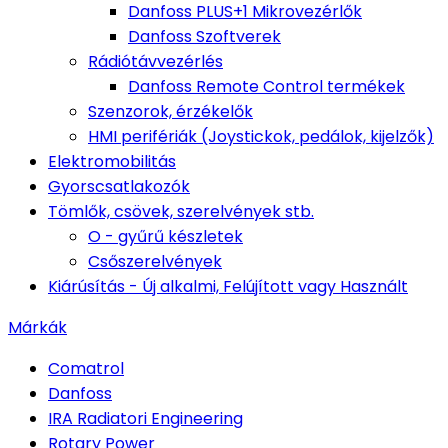
Danfoss PLUS+1 Mikrovezérlők
Danfoss Szoftverek
Rádiótávvezérlés
Danfoss Remote Control termékek
Szenzorok, érzékelők
HMI perifériák (Joystickok, pedálok, kijelzők)
Elektromobilitás
Gyorscsatlakozók
Tömlők, csövek, szerelvények stb.
O - gyűrű készletek
Csőszerelvények
Kiárúsítás - Új alkalmi, Felújított vagy Használt
Márkák
Comatrol
Danfoss
IRA Radiatori Engineering
Rotary Power