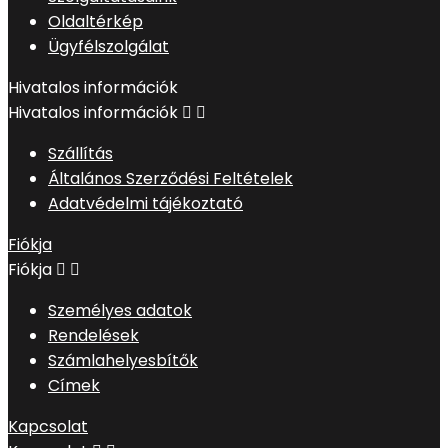
Oldaltérkép
Ügyfélszolgálat
Hivatalos információk
Hivatalos információk


Szállítás
Általános Szerződési Feltételek
Adatvédelmi tájékoztató
Fiókja
Fiókja


Személyes adatok
Rendelések
Számlahelyesbítők
Címek
Kapcsolat