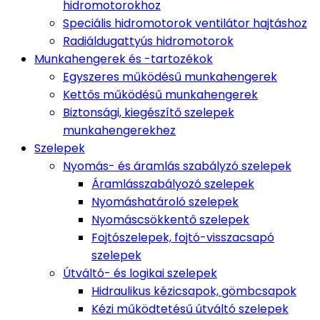
hidromotorokhoz
Speciális hidromotorok ventilátor hajtáshoz
Radiáldugattyús hidromotorok
Munkahengerek és -tartozékok
Egyszeres működésű munkahengerek
Kettős működésű munkahengerek
Biztonsági, kiegészítő szelepek
munkahengerekhez
Szelepek
Nyomás- és áramlás szabályzó szelepek
Áramlásszabályozó szelepek
Nyomáshatároló szelepek
Nyomáscsökkentő szelepek
Fojtószelepek, fojtó-visszacsapó
szelepek
Útváltó- és logikai szelepek
Hidraulikus kézicsapok, gömbcsapok
Kézi működtetésű útváltó szelepek