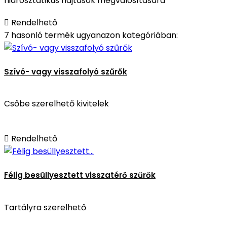
hidrosztatikus hajtások megvalósítására

Rendelhető
7 hasonló termék ugyanazon kategóriában:
Szívó- vagy visszafolyó szűrők
Csőbe szerelhető kivitelek

Rendelhető
Félig besüllyesztett visszatérő szűrők
Tartályra szerelhető