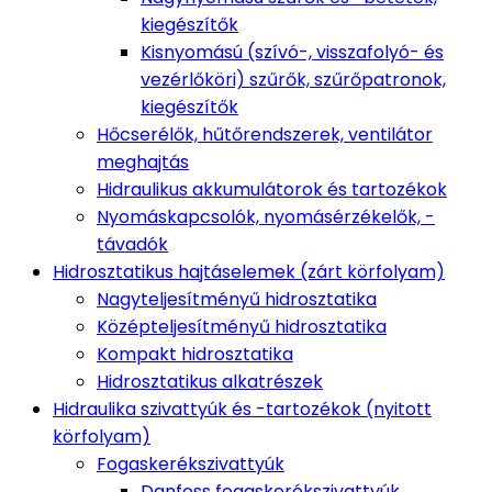
kiegészítők
Kisnyomású (szívó-, visszafolyó- és
vezérlőköri) szűrők, szűrőpatronok,
kiegészítők
Hőcserélők, hűtőrendszerek, ventilátor
meghajtás
Hidraulikus akkumulátorok és tartozékok
Nyomáskapcsolók, nyomásérzékelők, -
távadók
Hidrosztatikus hajtáselemek (zárt körfolyam)
Nagyteljesítményű hidrosztatika
Középteljesítményű hidrosztatika
Kompakt hidrosztatika
Hidrosztatikus alkatrészek
Hidraulika szivattyúk és -tartozékok (nyitott
körfolyam)
Fogaskerékszivattyúk
Danfoss fogaskerékszivattyúk