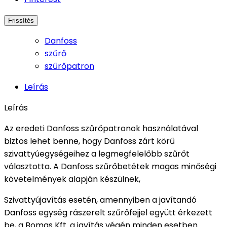
Danfoss
szűrő
szűrőpatron
Leírás
Leírás
Az eredeti Danfoss szűrőpatronok használatával
biztos lehet benne, hogy Danfoss zárt körű
szivattyúegységeihez a legmegfelelőbb szűrőt
választotta. A Danfoss szűrőbetétek magas minőségi
követelmények alapján készülnek,
Szivattyújavítás esetén, amennyiben a javítandó
Danfoss egység rászerelt szűrőfejjel együtt érkezett
be, a Bomas Kft. a javítás végén minden esetben