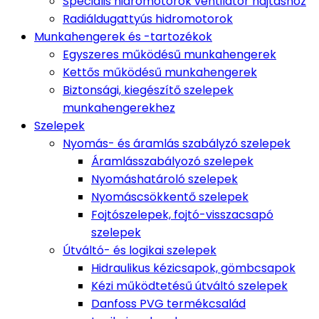
Speciális hidromotorok ventilátor hajtáshoz
Radiáldugattyús hidromotorok
Munkahengerek és -tartozékok
Egyszeres működésű munkahengerek
Kettős működésű munkahengerek
Biztonsági, kiegészítő szelepek
munkahengerekhez
Szelepek
Nyomás- és áramlás szabályzó szelepek
Áramlásszabályozó szelepek
Nyomáshatároló szelepek
Nyomáscsökkentő szelepek
Fojtószelepek, fojtó-visszacsapó
szelepek
Útváltó- és logikai szelepek
Hidraulikus kézicsapok, gömbcsapok
Kézi működtetésű útváltó szelepek
Danfoss PVG termékcsalád