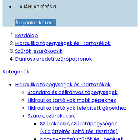
AJÁNLATKÉRÉS
0
Árajánlat kérése
Kezdőlap
Hidraulika tápegységek és -tartozékok
Szűrők, szűrőkocsik
Danfoss eredeti szűrőpatronok
Kategóriák
Hidraulika tápegységek és -tartozékok
Standard és célirányos tápegységek
Hidraulika tartályok mobil gépekhez
Hidraulika tartályok telepített gépekhez
Szűrők, szűrőkocsik
Szűrőkocsik, szűrőtápegységek
(Olajátfejtés, feltöltés, tisztítás)
Nagynyomású szűrők és -betétek,