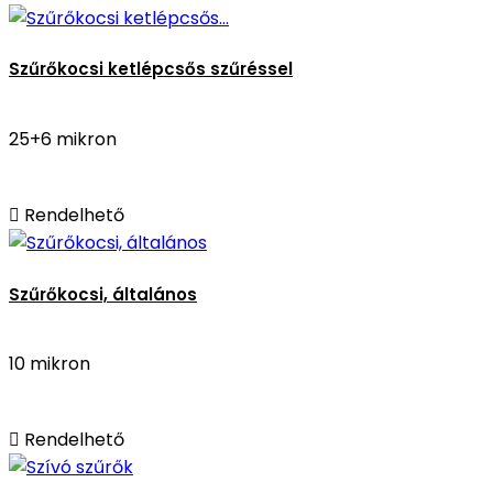
Szűrőkocsi ketlépcsős szűréssel
25+6 mikron

Rendelhető
Szűrőkocsi, általános
10 mikron

Rendelhető