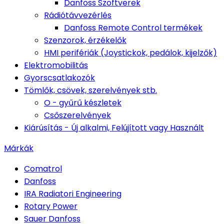
Danfoss Szoftverek
Rádiótávvezérlés
Danfoss Remote Control termékek
Szenzorok, érzékelők
HMI perifériák (Joystickok, pedálok, kijelzők)
Elektromobilitás
Gyorscsatlakozók
Tömlők, csövek, szerelvények stb.
O - gyűrű készletek
Csőszerelvények
Kiárúsítás - Új alkalmi, Felújított vagy Használt
Márkák
Comatrol
Danfoss
IRA Radiatori Engineering
Rotary Power
Sauer Danfoss