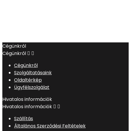
Cégünkről
Cégünkről


Cégünkről
Szolgáltatásaink
Oldaltérkép
Ügyfélszolgálat
Hivatalos információk
Hivatalos információk


Szállítás
Általános Szerződési Feltételek