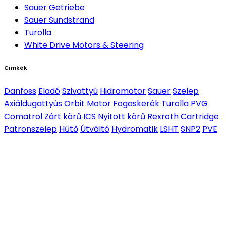
Sauer Getriebe
Sauer Sundstrand
Turolla
White Drive Motors & Steering
Címkék
Danfoss
Eladó
Szivattyú
Hidromotor
Sauer
Szelep
Axiáldugattyús
Orbit
Motor
Fogaskerék
Turolla
PVG
Comatrol
Zárt körű
ICS
Nyitott körű
Rexroth
Cartridge
Patronszelep
Hűtő
Útváltó
Hydromatik
LSHT
SNP2
PVE