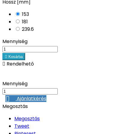
Hossz [mm]
153
181
239.6
Mennyiség

Kosárba

Rendelhető
Mennyiség
Ajánlatkérés
Megosztás
Megosztás
Tweet
Pinterest