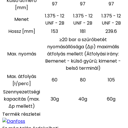
Külső átmérő
97
97
97
[mm]
1.375 - 12
1.375 - 12
1.375 - 12
Menet
UNF - 2B
UNF - 2B
UNF - 2B
Hossz [mm]
153
181
239.6
≥20 bar a szűrőbetét
nyomásállósága (Δp) maximális
Max. nyomás
átfolyás mellett (Átfolyási irány:
Bemenet - külső gyűrű; kimenet -
belső terminál)
Max. átfolyás
60
80
105
[ŀ/perc]
Szennyezettségi
kapacitás (max.
30g
40g
60g
Δp mellett)
Termék részletei