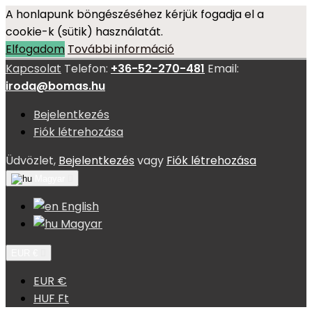
A honlapunk böngészéséhez kérjük fogadja el a
cookie-k (sütik) használatát.
Elfogadom
További információ
Kapcsolat
Telefon:
+36-52-270-481
Email:
iroda@bomas.hu
Bejelentkezés
Fiók létrehozása
Üdvözlet,
Bejelentkezés
vagy
Fiók létrehozása
Magyar

English
Magyar
EUR €

EUR €
HUF Ft