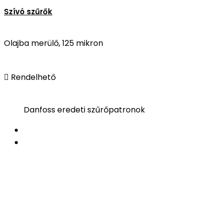
Szívó szűrők
Olajba merülő, 125 mikron

Rendelhető
Danfoss eredeti szűrőpatronok