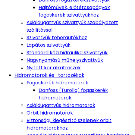
Hajtóművek, előtétcsapágyak
fogaskerék szivattyúkhoz
Axiáldugattyús szivattyúk szabályozott
szállítással
Szivattyúk teherautókhoz
Lapátos szivattyúk
Standard kézi hidraulika szivattyúk
Nagynyomású műhelyszivattyúk
Nyitott kör alkatrészek
Hidromotorok és -tartozékok
Fogaskerék hidromotorok
Danfoss (Turolla) fogaskerék
hidromotorok
Axiáldugattyús hidromotorok
Orbit hidromotorok
Biztonsági, kiegészítő szelepek orbit
hidromotorokhoz