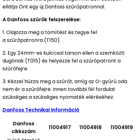
ellátja Önt egy új Danfoss szűrőpatronnal.
A Danfoss szűrők felszerelése:
1. Olajozza meg a tömítést és tegye fel
a szűrőpatronra (T150).
2. Egy 24mm-es kulccsal tarson ellen a szemközti
dugónak (T015) és helyezze fel a szűrőpatront a
szűrőfejre.
3. Kézzel húzza meg a szűrőt, amíg az O-gyűrű oda
nem ér a szűrőfejre. Innen további fél fordulat
szükséges a szükséges nyomaték eléréséhez.
Danfoss Technikai Információ
Danfoss
11004917
11004918
11004919
cikkszám