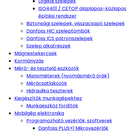
Logikai szelepek
ISO4401 / CETOP alaplapos-közlapos
építési rendszer
Biztonsági szelepek, visszacsapó szelepek
Danfoss HIC szeleptömbök
Danfoss ICS patronszelepek
Szelep alkatrészek
Mágnestekercsek
Kormányzás
Mérő- és tesztelő eszközök
Manométerek (nyomásmérő órák)
Mérőcsatlakozók
Hidraulika teszterek
Kiegészítők munkagépekhez
Munkaeszköz fordítók
Mobilgép elektronika
Programozható vezérlők, szoftverek
Danfoss PLUS+1 Mikrovezérlők