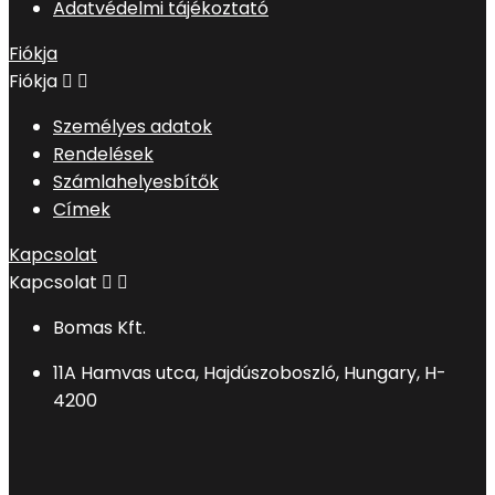
Adatvédelmi tájékoztató
Fiókja
Fiókja


Személyes adatok
Rendelések
Számlahelyesbítők
Címek
Kapcsolat
Kapcsolat


Bomas Kft.
11A Hamvas utca, Hajdúszoboszló, Hungary, H-
4200