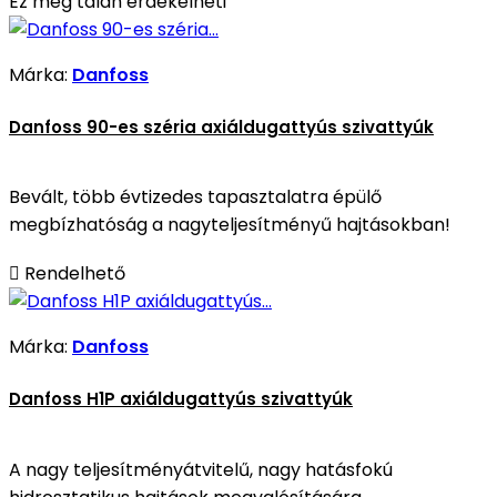
Ez még talán érdekelheti
Márka:
Danfoss
Danfoss 90-es széria axiáldugattyús szivattyúk
Bevált, több évtizedes tapasztalatra épülő
megbízhatóság a nagyteljesítményű hajtásokban!

Rendelhető
Márka:
Danfoss
Danfoss H1P axiáldugattyús szivattyúk
A nagy teljesítményátvitelű, nagy hatásfokú