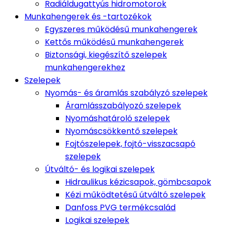
Radiáldugattyús hidromotorok
Munkahengerek és -tartozékok
Egyszeres működésű munkahengerek
Kettős működésű munkahengerek
Biztonsági, kiegészítő szelepek
munkahengerekhez
Szelepek
Nyomás- és áramlás szabályzó szelepek
Áramlásszabályozó szelepek
Nyomáshatároló szelepek
Nyomáscsökkentő szelepek
Fojtószelepek, fojtó-visszacsapó
szelepek
Útváltó- és logikai szelepek
Hidraulikus kézicsapok, gömbcsapok
Kézi működtetésű útváltó szelepek
Danfoss PVG termékcsalád
Logikai szelepek