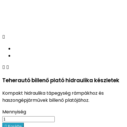



Teherautó billenő plató hidraulika készletek
Kompakt hidraulika tápegység rámpákhoz és
haszongépjárművek billenő platójához.
Mennyiség

Kosárba