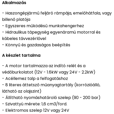
Alkalmazás
- Haszongépjármű feljáró rámpája, emelőhátfala, vagy
billenő platója
- Egyszeres működésű munkahengerhez
- Hidraulikus tápegység egyenáramú motorral és
kábeles távvezérlővel
- Könnyű és gazdaságos beépítés
A készlet tartalma
- A motor tartalmazza az indító relét és a
védőburkolatot (12V - 1.6kW vagy 24V - 2.2kW)
- Acéllemez talp a felfogatáshoz
- 8 literes áttetsző műanyagtartály (korrózióálló,
látható az olajszint)
- Állítható nyomáshatároló szelep (90 - 200 bar)
- Szivattyú mérete: 1,6 cm3/ford.
- Elektromos szelep 12V vagy 24V