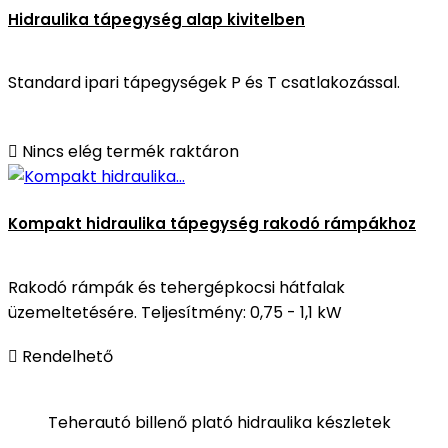
Hidraulika tápegység alap kivitelben
Standard ipari tápegységek P és T csatlakozással.

Nincs elég termék raktáron
Kompakt hidraulika tápegység rakodó rámpákhoz
Rakodó rámpák és tehergépkocsi hátfalak
üzemeltetésére. Teljesítmény: 0,75 - 1,1 kW

Rendelhető
Teherautó billenő plató hidraulika készletek