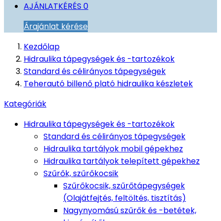
AJÁNLATKÉRÉS
0
Árajánlat kérése
Kezdőlap
Hidraulika tápegységek és -tartozékok
Standard és célirányos tápegységek
Teherautó billenő plató hidraulika készletek
Kategóriák
Hidraulika tápegységek és -tartozékok
Standard és célirányos tápegységek
Hidraulika tartályok mobil gépekhez
Hidraulika tartályok telepített gépekhez
Szűrők, szűrőkocsik
Szűrőkocsik, szűrőtápegységek
(Olajátfejtés, feltöltés, tisztítás)
Nagynyomású szűrők és -betétek,