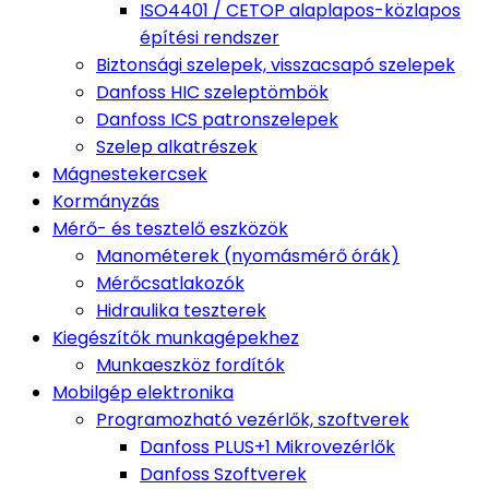
ISO4401 / CETOP alaplapos-közlapos
építési rendszer
Biztonsági szelepek, visszacsapó szelepek
Danfoss HIC szeleptömbök
Danfoss ICS patronszelepek
Szelep alkatrészek
Mágnestekercsek
Kormányzás
Mérő- és tesztelő eszközök
Manométerek (nyomásmérő órák)
Mérőcsatlakozók
Hidraulika teszterek
Kiegészítők munkagépekhez
Munkaeszköz fordítók
Mobilgép elektronika
Programozható vezérlők, szoftverek
Danfoss PLUS+1 Mikrovezérlők
Danfoss Szoftverek