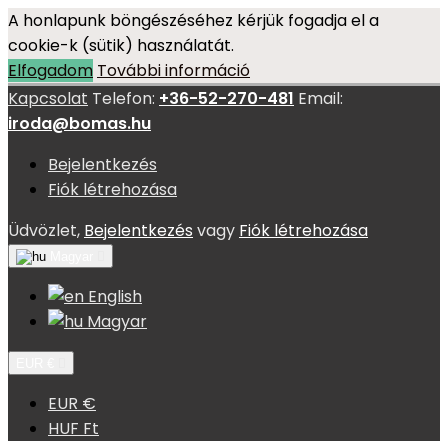
A honlapunk böngészéséhez kérjük fogadja el a
cookie-k (sütik) használatát.
Elfogadom
További információ
Kapcsolat
Telefon:
+36-52-270-481
Email:
iroda@bomas.hu
Bejelentkezés
Fiók létrehozása
Üdvözlet,
Bejelentkezés
vagy
Fiók létrehozása
Magyar

English
Magyar
EUR €

EUR €
HUF Ft