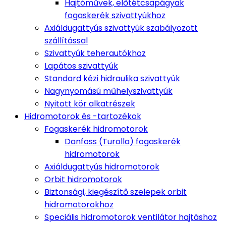
Hajtóművek, előtétcsapágyak
fogaskerék szivattyúkhoz
Axiáldugattyús szivattyúk szabályozott
szállítással
Szivattyúk teherautókhoz
Lapátos szivattyúk
Standard kézi hidraulika szivattyúk
Nagynyomású műhelyszivattyúk
Nyitott kör alkatrészek
Hidromotorok és -tartozékok
Fogaskerék hidromotorok
Danfoss (Turolla) fogaskerék
hidromotorok
Axiáldugattyús hidromotorok
Orbit hidromotorok
Biztonsági, kiegészítő szelepek orbit
hidromotorokhoz
Speciális hidromotorok ventilátor hajtáshoz