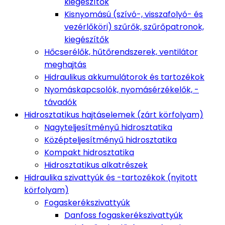
kiegészítők
Kisnyomású (szívó-, visszafolyó- és
vezérlőköri) szűrők, szűrőpatronok,
kiegészítők
Hőcserélők, hűtőrendszerek, ventilátor
meghajtás
Hidraulikus akkumulátorok és tartozékok
Nyomáskapcsolók, nyomásérzékelők, -
távadók
Hidrosztatikus hajtáselemek (zárt körfolyam)
Nagyteljesítményű hidrosztatika
Középteljesítményű hidrosztatika
Kompakt hidrosztatika
Hidrosztatikus alkatrészek
Hidraulika szivattyúk és -tartozékok (nyitott
körfolyam)
Fogaskerékszivattyúk
Danfoss fogaskerékszivattyúk