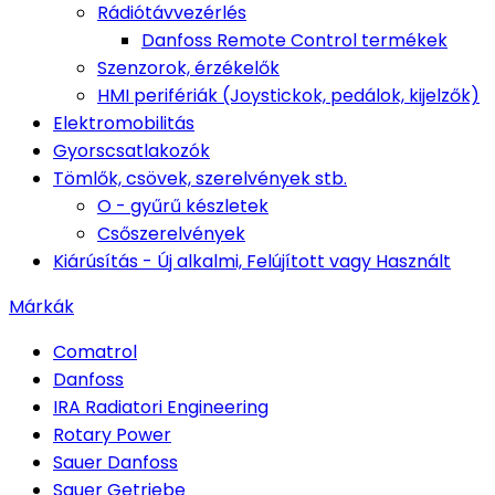
Rádiótávvezérlés
Danfoss Remote Control termékek
Szenzorok, érzékelők
HMI perifériák (Joystickok, pedálok, kijelzők)
Elektromobilitás
Gyorscsatlakozók
Tömlők, csövek, szerelvények stb.
O - gyűrű készletek
Csőszerelvények
Kiárúsítás - Új alkalmi, Felújított vagy Használt
Márkák
Comatrol
Danfoss
IRA Radiatori Engineering
Rotary Power
Sauer Danfoss
Sauer Getriebe