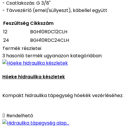
- Csatlakozás: G 3/8"
- Távvezérlő (emel/süllyeszt), kábellel együtt
Feszültség
Cikkszám
12
BGH10RDC12CLH
24
BGH10RDC24CLH
Termék részletei
3 hasonló termék ugyanazon kategóriában:
Hóeke hidraulika készletek
Kompakt hidraulika tápegység hóekék vezérléséhez.

Rendelhető