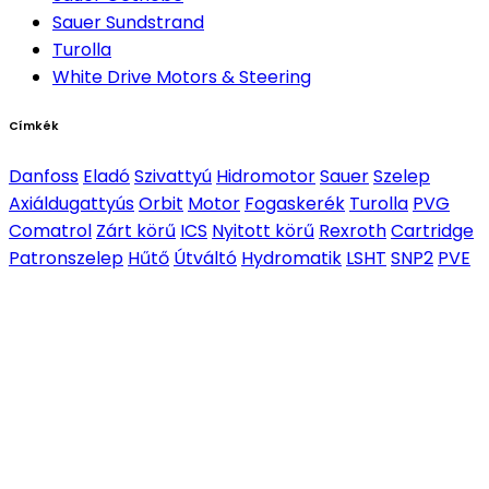
Sauer Sundstrand
Turolla
White Drive Motors & Steering
Címkék
Danfoss
Eladó
Szivattyú
Hidromotor
Sauer
Szelep
Axiáldugattyús
Orbit
Motor
Fogaskerék
Turolla
PVG
Comatrol
Zárt körű
ICS
Nyitott körű
Rexroth
Cartridge
Patronszelep
Hűtő
Útváltó
Hydromatik
LSHT
SNP2
PVE