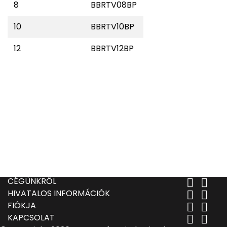
8
BBRTV08BP
10
BBRTV10BP
12
BBRTV12BP
CÉGÜNKRŐL


HIVATALOS INFORMÁCIÓK


FIÓKJA


KAPCSOLAT

