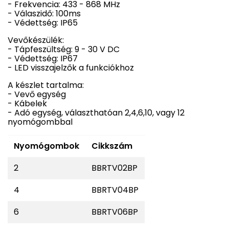
- Frekvencia: 433 - 868 MHz
- Válaszidő: 100ms
- Védettség: IP65
Vevőkészülék:
- Tápfeszültség: 9 - 30 V DC
- Védettség: IP67
- LED visszajelzők a funkciókhoz
A készlet tartalma:
- Vevő egység
- Kábelek
- Adó egység, választhatóan 2,4,6,10, vagy 12
nyomógombbal
Nyomógombok
Cikkszám
2
BBRTV02BP
4
BBRTV04BP
6
BBRTV06BP