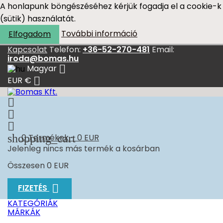
A honlapunk böngészéséhez kérjük fogadja el a cookie-k
(sütik) használatát.
További információ
Elfogadom
Kapcsolat
Telefon:
+36-52-270-481
Email:
iroda@bomas.hu

Magyar

EUR €



shopping_cart
0
Termékek - 0 EUR
Jelenleg nincs más termék a kosárban
Összesen
0 EUR

FIZETÉS
KATEGÓRIÁK
MÁRKÁK