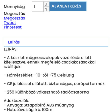
AJÁNLATKÉRÉS
Mennyiség
Megosztás
Megosztás
Tweet
Pinterest
Leírás
LEÍRÁS
- A készlet mágnesszelepek vezérlésére lett
kifejlesztve, ennek megfelelő csatlakozásokkal
szállítjuk.
- Hőmérséklet: -10-től +75 Celsiusig
- CE jelöléssel ellátott, biztonságos, európai termék.
- 256 különböző választható rádiócsatorna
Adókészülék:
- Anyaga: Strapabíró ABS műanyag
- Hatótávolság: kb. 100m