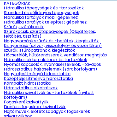
KATEGÓRIÁK
Hidraulika tápegységek és -tartozékok
Standard és célirányos tápegységek
Hidraulika tartályok mobil gépekhez
Hidraulika tartályok telepített gépekhez
Szűrők, szűrőkocsik
Szűrőkocsik, szűrőtápegységek (Olajátfejtés,
feltöltés, tisztítás)
Nagynyomású szűrők és -betétek, kiegészítők
Kisnyomású (szívó-, visszafolyó- és vezérlőköri)
szűrők, szűrőpatronok, kiegészítők
Hőcserélők, hűtőrendszerek, ventilátor meghajtás
Hidraulikus akkumulátorok és tartozékok
Nyomáskapcsolók, nyomásérzékelők, -távadók
Hidrosztatikus hajtáselemek (zárt körfolyam)
Nagyteljesítményű hidrosztatika
Középteljesítményű hidrosztatika
Kompakt hidrosztatika
Hidrosztatikus alkatrészek
Hidraulika szivattyúk és -tartozékok (nyitott
körfolyam)
Fogaskerékszivattyúk
Danfoss fogaskerékszivattyúk
Hajtóművek, előtétcsapágyak fogaskerék
szivattyúkhoz