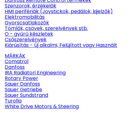
Danfoss Remote Control termékek
Szenzorok, érzékelők
HMI perifériák (Joystickok, pedálok, kijelzők)
Elektromobilitás
Gyorscsatlakozók
Tömlők, csövek, szerelvények stb.
O - gyűrű készletek
Csőszerelvények
Kiárúsítás - Új alkalmi, Felújított vagy Használt
MÁRKÁK
Comatrol
Danfoss
IRA Radiatori Engineering
Rotary Power
Sauer Danfoss
Sauer Getriebe
Sauer Sundstrand
Turolla
White Drive Motors & Steering