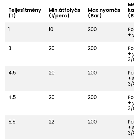
Men
Teljesítmény
Min.átfolyás
Max.nyomás
kap
(t)
(l/perc)
(Bar)
(BS
1
10
200
For
+ sz
3
20
200
For
+ sz
3/8
4,5
20
200
For
+ sz
3/8
4,5
20
200
For
+ sz
3/8
5,5
22
200
For
+ sz
3/8