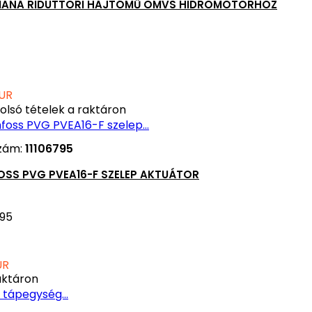
IANA RIDUTTORI HAJTÓMŰ OMVS HIDROMOTORHOZ
UR
olsó tételek a raktáron
zám:
11106795
OSS PVG PVEA16-F SZELEP AKTUÁTOR
795
UR
ktáron