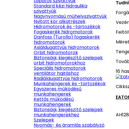
Lapátos szivattyúk
Tudni
Standard kézi hidraulika
szivattyúk
Forgá
Nagynyomású műhelyszivattyúk
Nyitott kör alkatrészek
Vezér
Hidromotorok és -tartozékok
Fogaskerék hidromotorok
Feltö
Danfoss (Turolla) fogaskerék
Méret
hidromotorok
Axiáldugattyús hidromotorok
Tenge
Orbit hidromotorok
Biztonsági, kiegészítő szelepek
Továb
orbit hidromotorokhoz
Speciális hidromotorok
16 ha
ventilátor hajtáshoz
Radiáldugattyús hidromotorok
Munkahengerek és -tartozékok
Cikks
Egyszeres működésű
munkahengerek
EATO
Kettős működésű
munkahengerek
Biztonsági, kiegészítő szelepek
AH128
munkahengerekhez
Szelepek
Nyomás- és áramlás szabályzó