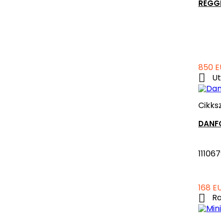
REGG
Ár
850 E

Ut
Cikks
DANF
11106
Ár
168 E

Ra