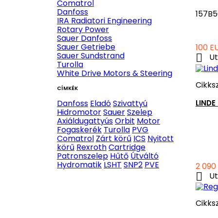
Comatrol
Danfoss
157B5
IRA Radiatori Engineering
Rotary Power
Sauer Danfoss
Sauer Getriebe
Ár
100 E
Sauer Sundstrand

Ut
Turolla
White Drive Motors & Steering
Cikks
CÍMKÉK
LIND
Danfoss
Eladó
Szivattyú
Hidromotor
Sauer
Szelep
Axiáldugattyús
Orbit
Motor
Fogaskerék
Turolla
PVG
Comatrol
Zárt körű
ICS
Nyitott
körű
Rexroth
Cartridge
Patronszelep
Hűtő
Útváltó
Hydromatik
LSHT
SNP2
PVE
Ár
2 090

Ut
Cikks