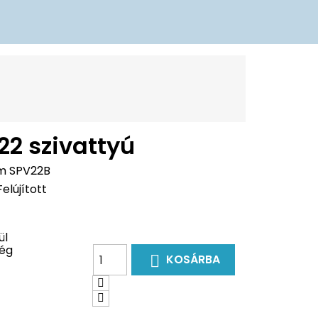
22 szivattyú
m
SPV22B
Felújított
ül
ég
KOSÁRBA
