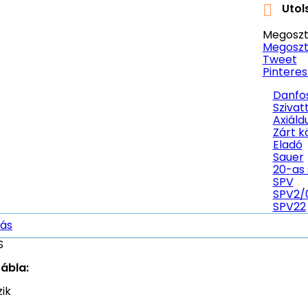
Utols

Megoszt
Megoszt
Tweet
Pinteres
Danfo
Szivat
Axiáld
Zárt k
Eladó
Sauer
20-as 
SPV
SPV2/
SPV22
rás
S
ábla:
zik