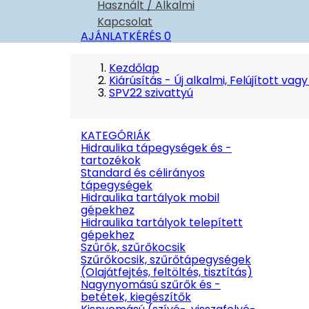
Használt / Alkalmi
Kapcsolat
AJÁNLATKÉRÉS
0
Kezdőlap
Kiárúsítás - Új alkalmi, Felújított vag
SPV22 szivattyú
KATEGÓRIÁK
Hidraulika tápegységek és -
tartozékok
Standard és célirányos
tápegységek
Hidraulika tartályok mobil
gépekhez
Hidraulika tartályok telepített
gépekhez
Szűrők, szűrőkocsik
Szűrőkocsik, szűrőtápegységek
(Olajátfejtés, feltöltés, tisztítás)
Nagynyomású szűrők és -
betétek, kiegészítők