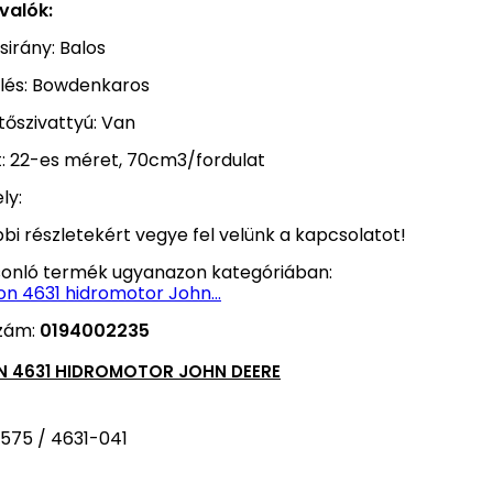
valók:
sirány: Balos
lés: Bowdenkaros
ltőszivattyú: Van
: 22-es méret, 70cm3/fordulat
ly:
bi részletekért vegye fel velünk a kapcsolatot!
sonló termék ugyanazon kategóriában:
zám:
0194002235
N 4631 HIDROMOTOR JOHN DEERE
575 / 4631-041