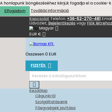
A honlapunk böngészéséhez kérjük fogadja el a cookie-k 
További információ
Elfogadom
Kapcsolat
Telefon:
+36-52-270-481
Email
Üdvözlet,
Bejelentkezés
vagy
Fiók létreho

Magyar

EUR €
Összesen
0 EUR

FIZETÉS

Kezdőlap
Cégünkről
Szolgáltatásaink
Főegységek javítása