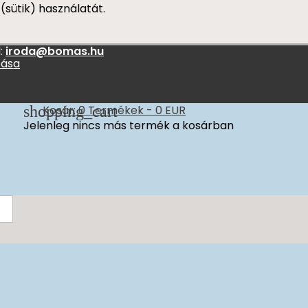
(sütik) használatát.
:
iroda@bomas.hu
zása
shopping_cart
Kosár:
0
Termékek - 0 EUR
Jelenleg nincs más termék a kosárban