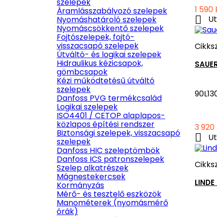
szelepek
Ár
1 590
Áramlásszabályozó szelepek

Ut
Nyomáshatároló szelepek
Nyomáscsökkentő szelepek
Fojtószelepek, fojtó-
visszacsapó szelepek
Cikks
Útváltó- és logikai szelepek
Hidraulikus kézicsapok,
SAUER
gömbcsapok
Kézi működtetésű útváltó
szelepek
90L1
Danfoss PVG termékcsalád
Logikai szelepek
ISO4401 / CETOP alaplapos-
közlapos építési rendszer
Ár
3 920
Biztonsági szelepek, visszacsapó

Ut
szelepek
Danfoss HIC szeleptömbök
Danfoss ICS patronszelepek
Cikks
Szelep alkatrészek
Mágnestekercsek
LINDE
Kormányzás
Mérő- és tesztelő eszközök
Manométerek (nyomásmérő
órák)