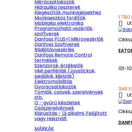
Mérőcsatlakozók
Hidraulika teszterek
Kiegészítők munkagépekhez
Ár
1 780
Munkaeszköz fordítók

Mobilgép elektronika
Ut
Programozható vezérlők,
szoftverek
Danfoss PLUS+1 Mikrovezérlők
Cikks
Danfoss Szoftverek
Rádiótávvezérlés
EATO
Danfoss Remote Control
termékek
Szenzorok, érzékelők
101-1
HMI perifériák (Joystickok,
pedálok, kijelzők)
Elektromobilitás
Gyorscsatlakozók
Ár
346 E
Tömlők, csövek, szerelvények

Ut
stb.
O - gyűrű készletek
Csőszerelvények
Cikks
Kiárúsítás - Új alkalmi, Felújított
vagy Használt
DANF
MÁRKÁK