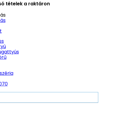
ó tételek a raktáron
ás
ás
t
ss
tyú
ugattyús
örű
széria
070