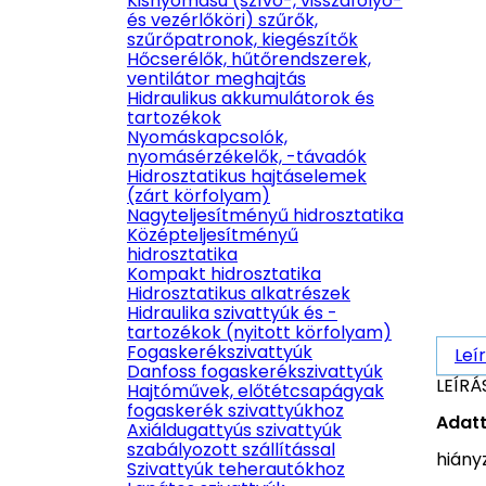
Kisnyomású (szívó-, visszafolyó-
és vezérlőköri) szűrők,
szűrőpatronok, kiegészítők
Hőcserélők, hűtőrendszerek,
ventilátor meghajtás
Hidraulikus akkumulátorok és
tartozékok
Nyomáskapcsolók,
nyomásérzékelők, -távadók
Hidrosztatikus hajtáselemek
(zárt körfolyam)
Nagyteljesítményű hidrosztatika
Középteljesítményű
hidrosztatika
Kompakt hidrosztatika
Hidrosztatikus alkatrészek
Hidraulika szivattyúk és -
tartozékok (nyitott körfolyam)
Fogaskerékszivattyúk
Leí
Danfoss fogaskerékszivattyúk
LEÍRÁ
Hajtóművek, előtétcsapágyak
fogaskerék szivattyúkhoz
Adatt
Axiáldugattyús szivattyúk
szabályozott szállítással
hiány
Szivattyúk teherautókhoz