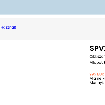
y Használt
SPV
Cikkszá
Állapot
995 EUR
Áfa nélk
Mennyis