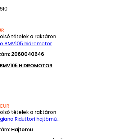
610
UR
olsó tételek a raktáron
zám:
2060040646
E BMV105 HIDROMOTOR
 EUR
olsó tételek a raktáron
zám:
Hajtomu