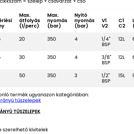
 cikkszám = szelep + csavarzat + cső
Max.
Max.
Nyitó
rlési
átfolyás
nyomás
nyomás
V1
C1
ny
(l/perc)
(bar)
(bar)
V2
C2
5
20
350
4
1/4"
12L
BSP
5
30
350
4
3/8"
12L
BSP
50
350
3
1/2"
15L
BSP
onló termék ugyanazon kategóriában:
ÁNYÚ TŰSZELEPEK
 szerelhető kivitelek