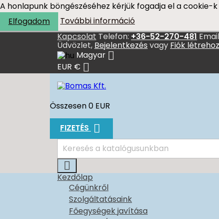
A honlapunk böngészéséhez kérjük fogadja el a cookie-k 
További információ
Elfogadom
Kapcsolat
Telefon:
+36-52-270-481
Email
Üdvözlet,
Bejelentkezés
vagy
Fiók létreho

Magyar

EUR €
Összesen
0 EUR

FIZETÉS

Kezdőlap
Cégünkről
Szolgáltatásaink
Főegységek javítása