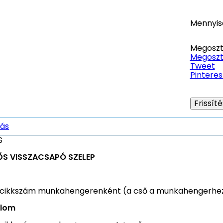
Mennyis
Megoszt
Megoszt
Tweet
Pinteres
rás
S
ŐS VISSZACSAPÓ SZELEP
 cikkszám munkahengerenként (a cső a munkahengerhez
alom