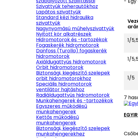
szabályozott szállítással
- Egy
Szivattyúk teherautókhoz
Lapátos szivattyúk
Standard kézi hidraulika
Vezé
szivattyúk
ará
Nagynyomású műhelyszivattyúk
Nyitott kör alkatrészek
Hidromotorok és -tartozékok
1/5,
Fogaskerék hidromotorok
Danfoss (Turolla) fogaskerék
hidromotorok
1/5,
Axiáldugattyús hidromotorok
Orbit hidromotorok
Biztonsági, kiegészítő szelepek
1/5
orbit hidromotorokhoz
Speciális hidromotorok
ventilátor hajtáshoz
Radiáldugattyús hidromotorok
7 has
Munkahengerek és -tartozékok
Egyszeres működésű
munkahengerek
EGYIR
Kettős működésű
munkahengerek
Biztonsági, kiegészítő szelepek
Csőbe
munkahengerekhez