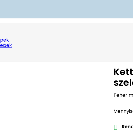
epek
lepek
Ket
sze
Teher m
Mennyis
Rend
