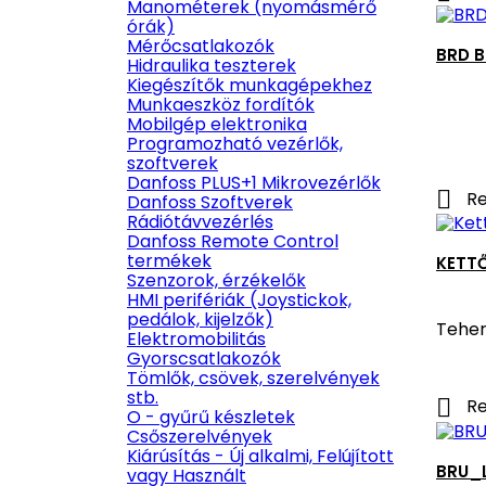
Manométerek (nyomásmérő
órák)
Mérőcsatlakozók
BRD B
Hidraulika teszterek
Kiegészítők munkagépekhez
Munkaeszköz fordítók
Mobilgép elektronika
Programozható vezérlők,
szoftverek
Danfoss PLUS+1 Mikrovezérlők

Re
Danfoss Szoftverek
Rádiótávvezérlés
Danfoss Remote Control
termékek
KETTŐ
Szenzorok, érzékelők
HMI perifériák (Joystickok,
pedálok, kijelzők)
Teher
Elektromobilitás
Gyorscsatlakozók
Tömlők, csövek, szerelvények
stb.

Re
O - gyűrű készletek
Csőszerelvények
Kiárúsítás - Új alkalmi, Felújított
BRU_
vagy Használt