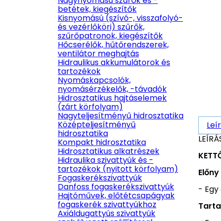
Nagynyomású szűrők és -
betétek, kiegészítők
Kisnyomású (szívó-, visszafolyó-
és vezérlőköri) szűrők,
szűrőpatronok, kiegészítők
Hőcserélők, hűtőrendszerek,
ventilátor meghajtás
Hidraulikus akkumulátorok és
tartozékok
Nyomáskapcsolók,
nyomásérzékelők, -távadók
Hidrosztatikus hajtáselemek
(zárt körfolyam)
Nagyteljesítményű hidrosztatika
Középteljesítményű
Leí
hidrosztatika
LEÍRÁ
Kompakt hidrosztatika
Hidrosztatikus alkatrészek
KETT
Hidraulika szivattyúk és -
tartozékok (nyitott körfolyam)
Előny
Fogaskerékszivattyúk
Danfoss fogaskerékszivattyúk
- Egy
Hajtóművek, előtétcsapágyak
fogaskerék szivattyúkhoz
Tart
Axiáldugattyús szivattyúk