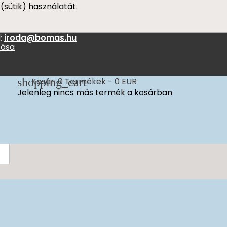
(sütik) használatát.
:
iroda@bomas.hu
zása
shopping_cart
Kosár:
0
Termékek - 0 EUR
Jelenleg nincs más termék a kosárban