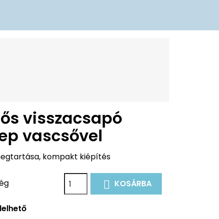
tős visszacsapó
lep vascsővel
egtartása, kompakt kiépítés
ég
KOSÁRBA

elhető