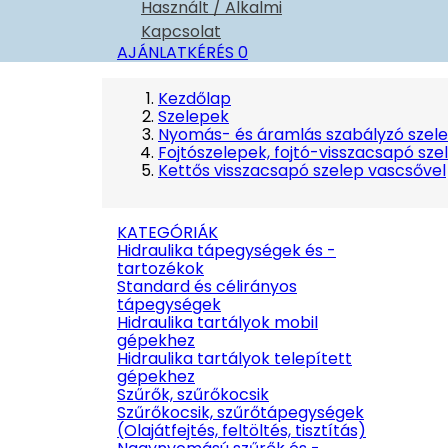
Használt / Alkalmi
Kapcsolat
AJÁNLATKÉRÉS
0
Kezdőlap
Szelepek
Nyomás- és áramlás szabályzó szel
Fojtószelepek, fojtó-visszacsapó sze
Kettős visszacsapó szelep vascsővel
KATEGÓRIÁK
Hidraulika tápegységek és -
tartozékok
Standard és célirányos
tápegységek
Hidraulika tartályok mobil
gépekhez
Hidraulika tartályok telepített
gépekhez
Szűrők, szűrőkocsik
Szűrőkocsik, szűrőtápegységek
(Olajátfejtés, feltöltés, tisztítás)