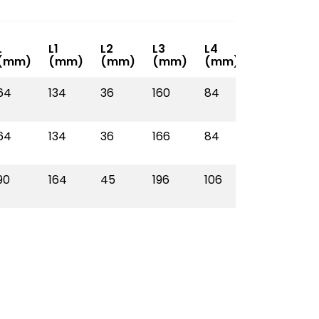
L
L1
L2
L3
L4
H
S
(mm)
(mm)
(mm)
(mm)
(mm)
(mm)
(
64
134
36
160
84
40
3
64
134
36
166
84
40
3
90
164
45
196
106
45
3