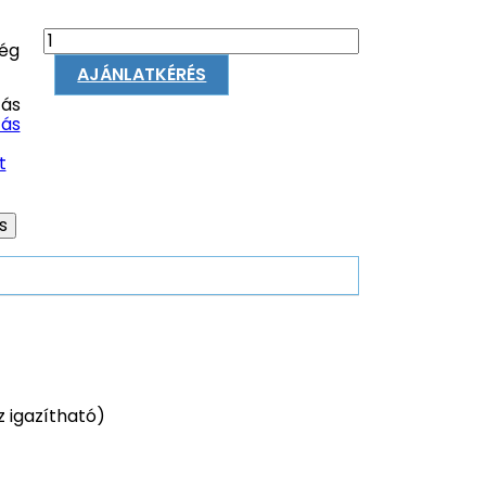
ég
AJÁNLATKÉRÉS
ás
ás
t
 igazítható)