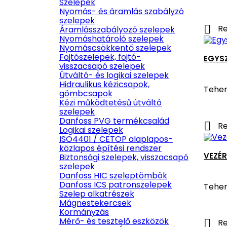
Szelepek
Nyomás- és áramlás szabályzó
szelepek

Re
Áramlásszabályozó szelepek
Nyomáshatároló szelepek
Nyomáscsökkentő szelepek
Fojtószelepek, fojtó-
EGYSZ
visszacsapó szelepek
Útváltó- és logikai szelepek
Hidraulikus kézicsapok,
Teher
gömbcsapok
Kézi működtetésű útváltó
szelepek
Danfoss PVG termékcsalád

Re
Logikai szelepek
ISO4401 / CETOP alaplapos-
közlapos építési rendszer
VEZÉR
Biztonsági szelepek, visszacsapó
szelepek
Danfoss HIC szeleptömbök
Danfoss ICS patronszelepek
Teher
Szelep alkatrészek
Mágnestekercsek
Kormányzás
Mérő- és tesztelő eszközök

Re