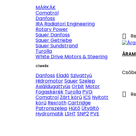
MÁRKÁK
Comatrol
Danfoss
IRA Radiatori Engineering
Rotary Power
Sauer Danfoss

Re
Sauer Getriebe
Sauer Sundstrand
Turolla
ÁRAM
White Drive Motors & Steering
CÍMKÉK
Csőbe
Danfoss
Eladó
Szivattyú
Hidromotor
Sauer
Szelep
Axiáldugattyús
Orbit
Motor
Fogaskerék
Turolla
PVG

Re
Comatrol
Zárt körű
ICS
Nyitott
körű
Rexroth
Cartridge
Patronszelep
Hűtő
Útváltó
Hydromatik
LSHT
SNP2
PVE