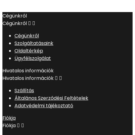
Cégünkről
Cégünkről


Cégünkről
Szolgáltatásaink
Oldaltérkép
Ügyfélszolgálat
Hivatalos információk
Hivatalos információk


Szállítás
Általános Szerződési Feltételek
Adatvédelmi tájékoztató
Fiókja
Fiókja

