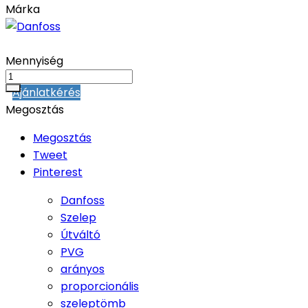
Márka
Mennyiség
Ajánlatkérés
Megosztás
Megosztás
Tweet
Pinterest
Danfoss
Szelep
Útváltó
PVG
arányos
proporcionális
szeleptömb