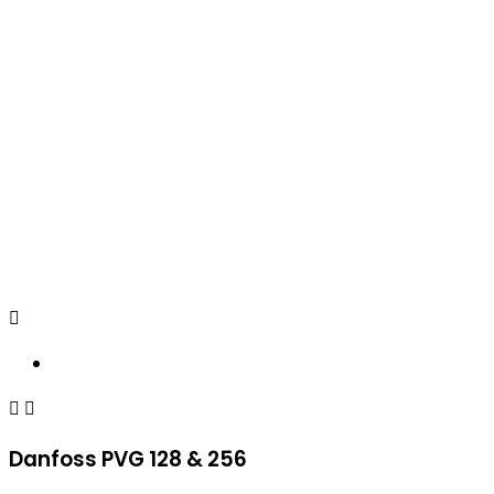



Danfoss PVG 128 & 256