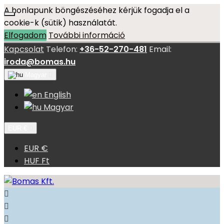
A honlapunk böngészéséhez kérjük fogadja el a
cookie-k (sütik) használatát.
Elfogadom
További információ
Kapcsolat
Telefon:
+36-52-270-481
Email:
iroda@bomas.hu
Magyar

English
Magyar
EUR €

EUR €
HUF Ft


