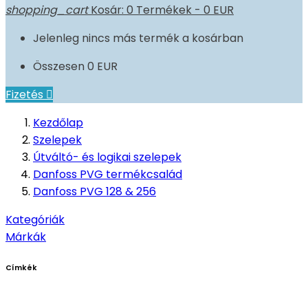
shopping_cart
Kosár:
0
Termékek - 0 EUR
Jelenleg nincs más termék a kosárban
Összesen
0 EUR
Fizetés

Kezdőlap
Szelepek
Útváltó- és logikai szelepek
Danfoss PVG termékcsalád
Danfoss PVG 128 & 256
Kategóriák
Márkák
Címkék