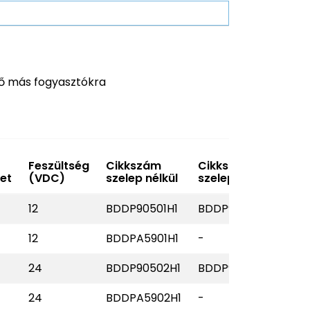
ő más fogyasztókra
Feszültség
Cikkszám
Cikkszám
et
(VDC)
szelep nélkül
szeleppel
12
BDDP90501H1
BDDP90501H2
12
BDDPA5901H1
-
24
BDDP90502H1
BDDP90502H2
24
BDDPA5902H1
-