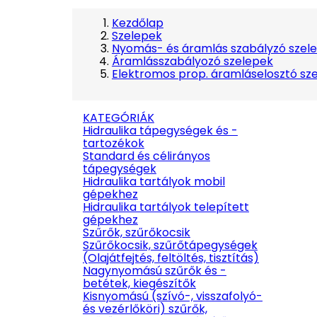
Kezdőlap
Szelepek
Nyomás- és áramlás szabályzó szel
Áramlásszabályozó szelepek
Elektromos prop. áramláselosztó sz
KATEGÓRIÁK
Hidraulika tápegységek és -
tartozékok
Standard és célirányos
tápegységek
Hidraulika tartályok mobil
gépekhez
Hidraulika tartályok telepített
gépekhez
Szűrők, szűrőkocsik
Szűrőkocsik, szűrőtápegységek
(Olajátfejtés, feltöltés, tisztítás)
Nagynyomású szűrők és -
betétek, kiegészítők
Kisnyomású (szívó-, visszafolyó-
és vezérlőköri) szűrők,