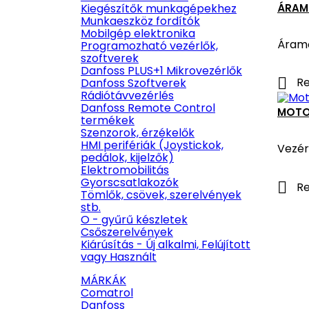
ÁRAM
Kiegészítők munkagépekhez
Munkaeszköz fordítók
Mobilgép elektronika
Áramo
Programozható vezérlők,
szoftverek
Danfoss PLUS+1 Mikrovezérlők

Re
Danfoss Szoftverek
Rádiótávvezérlés
Danfoss Remote Control
MOTO
termékek
Szenzorok, érzékelők
HMI perifériák (Joystickok,
Vezér
pedálok, kijelzők)
Elektromobilitás
Gyorscsatlakozók

Re
Tömlők, csövek, szerelvények
stb.
O - gyűrű készletek
Csőszerelvények
Kiárúsítás - Új alkalmi, Felújított
vagy Használt
MÁRKÁK
Comatrol
Danfoss