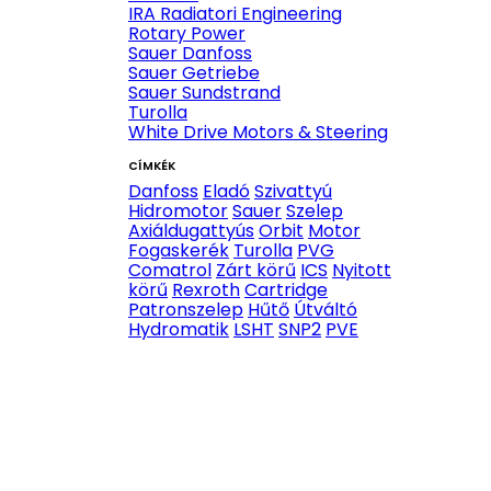
IRA Radiatori Engineering
Rotary Power
Sauer Danfoss
Sauer Getriebe
Sauer Sundstrand
Turolla
White Drive Motors & Steering
CÍMKÉK
Danfoss
Eladó
Szivattyú
Hidromotor
Sauer
Szelep
Axiáldugattyús
Orbit
Motor
Fogaskerék
Turolla
PVG
Comatrol
Zárt körű
ICS
Nyitott
körű
Rexroth
Cartridge
Patronszelep
Hűtő
Útváltó
Hydromatik
LSHT
SNP2
PVE