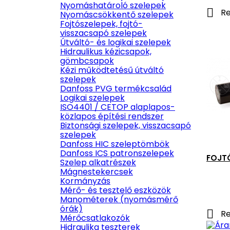
Nyomáshatároló szelepek

Re
Nyomáscsökkentő szelepek
Fojtószelepek, fojtó-
visszacsapó szelepek
Útváltó- és logikai szelepek
Hidraulikus kézicsapok,
gömbcsapok
Kézi működtetésű útváltó
szelepek
Danfoss PVG termékcsalád
Logikai szelepek
ISO4401 / CETOP alaplapos-
közlapos építési rendszer
Biztonsági szelepek, visszacsapó
szelepek
Danfoss HIC szeleptömbök
Danfoss ICS patronszelepek
FOJTÓ
Szelep alkatrészek
Mágnestekercsek
Kormányzás
Mérő- és tesztelő eszközök
Manométerek (nyomásmérő
órák)

Re
Mérőcsatlakozók
Hidraulika teszterek