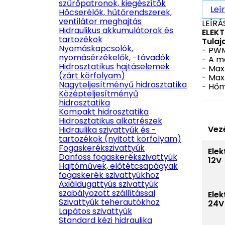
szűrőpatronok, kiegészítők
Leí
Hőcserélők, hűtőrendszerek,
ventilátor meghajtás
LEÍRÁ
Hidraulikus akkumulátorok és
ELEK
tartozékok
Tulaj
Nyomáskapcsolók,
- PWM
nyomásérzékelők, -távadók
- A m
Hidrosztatikus hajtáselemek
- Max.
(zárt körfolyam)
- Max
Nagyteljesítményű hidrosztatika
- Hőm
Középteljesítményű
hidrosztatika
Kompakt hidrosztatika
Hidrosztatikus alkatrészek
Vez
Hidraulika szivattyúk és -
tartozékok (nyitott körfolyam)
Fogaskerékszivattyúk
Ele
Danfoss fogaskerékszivattyúk
12V
Hajtóművek, előtétcsapágyak
fogaskerék szivattyúkhoz
Axiáldugattyús szivattyúk
szabályozott szállítással
Ele
Szivattyúk teherautókhoz
24V
Lapátos szivattyúk
Standard kézi hidraulika