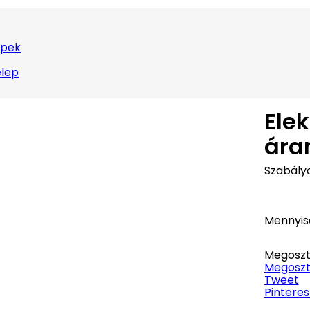
epek
elep
Ele
ára
Szabályo
Mennyis
Megoszt
Megoszt
Tweet
Pinteres