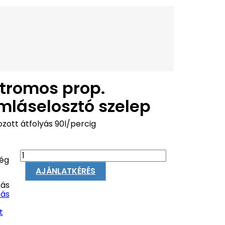
ktromos prop.
mláselosztó szelep
zott átfolyás 90l/percig
ég
AJÁNLATKÉRÉS
ás
ás
t