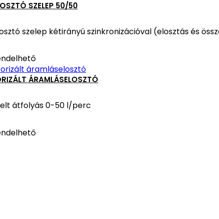
OSZTÓ SZELEP 50/50
sztó szelep kétirányú szinkronizációval (elosztás és öss
ndelhető
RIZÁLT ÁRAMLÁSELOSZTÓ
elt átfolyás 0-50 l/perc
ndelhető