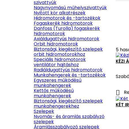
szivattyúk
Nagynyomású műhelyszivattyúk
Nyitott kör alkatrészek
Hidromotorok és -tartozékok
Fogaskerék hidromotorok
Danfoss (Turolla) fogaskerék
hidromotorok
Axiáldugattyús hidromotorok
Orbit hidromotorok
Biztonsági, kiegészítő szelepek
5 has
orbit hidromotorokhoz
Speciális hidromotorok
KÉZI 
ventilátor hajtáshoz
Radiáldugattyús hidromotorok
Munkahengerek és -tartozékok
Szabá
Egyszeres működésű
munkahengerek
Kettős működésű

Re
munkahengerek
Biztonsági, kiegészítő szelepek
KÉT 
munkahengerekhez
Szelepek
Nyomás- és áramlás szabályzó
szelepek
Áramlásszabályozó szelepek